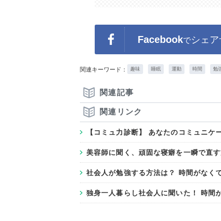
Facebook
シェア
で
関連キーワード：
趣味
睡眠
運動
時間
勉
関連記事
関連リンク
【コミュ力診断】 あなたのコミュニケ
美容師に聞く、頑固な寝癖を一瞬で直す
社会人が勉強する方法は？ 時間がなく
独身一人暮らし社会人に聞いた！ 時間