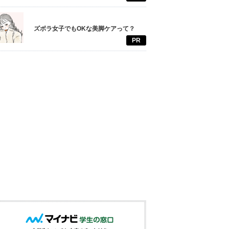
ズボラ女子でもOKな美脚ケアって？
PR