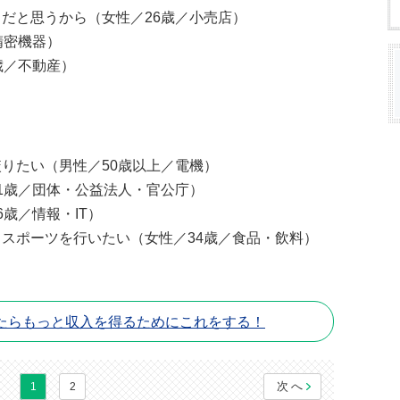
だと思うから（女性／26歳／小売店）
精密機器）
歳／不動産）
りたい（男性／50歳以上／電機）
1歳／団体・公益法人・官公庁）
歳／情報・IT）
スポーツを行いたい（女性／34歳／食品・飲料）
たらもっと収入を得るためにこれをする！
次へ
1
2