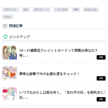
本音コラム.
世代
世代ギャップ
バブル世代
後悔
社会人生活
社会人
関連記事
ピックアップ
18～25歳限定クレジットカードって実際お得なの？
特...
PR
簡単な診断で今のお疲れ度をチェック！
PR
いつでもわたしは前を向く。「女の子の日」を前向きに♪
社...
PR