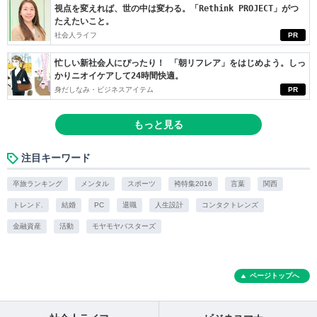
視点を変えれば、世の中は変わる。「Rethink PROJECT」がつ
たえたいこと。
社会人ライフ
PR
忙しい新社会人にぴったり！ 「朝リフレア」をはじめよう。しっ
かりニオイケアして24時間快適。
身だしなみ・ビジネスアイテム
PR
もっと見る
注目キーワード
卒旅ランキング
メンタル
スポーツ
袴特集2016
言葉
関西
トレンド.
結婚
PC
退職
人生設計
コンタクトレンズ
金融資産
活動
モヤモヤバスターズ
ページトップへ