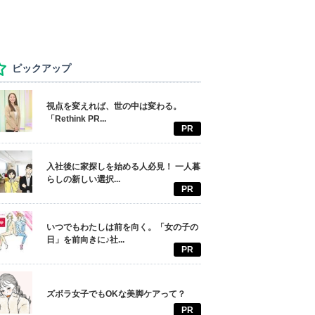
ピックアップ
視点を変えれば、世の中は変わる。
「Rethink PR...
PR
入社後に家探しを始める人必見！ 一人暮
らしの新しい選択...
PR
いつでもわたしは前を向く。「女の子の
日」を前向きに♪社...
PR
ズボラ女子でもOKな美脚ケアって？
PR