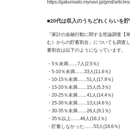
https://gakumado.mynavi.jp/gmd/article
■20代は収入のうちどれくらいを
『家計の金融行動に関する世論調査【単
む）からの貯蓄割合」についても調査し
蓄割合は以下のようになっています。
・5％未満……7人(2.5％)
・5-10％未満……33人(11.6％)
・10-15％未満……51人(17.9％)
・15-20％未満……15人(5.3％)
・20-25％未満……41人(14.4％)
・25-30％未満……13人(4.6％)
・30-35％未満……26人(9.1％)
・35％以上……46人(16.1％)
・貯蓄しなかった……53人(18.6％)