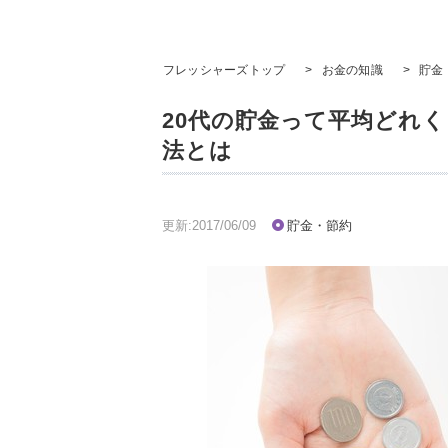
フレッシャーズトップ
>
お金の知識
>
貯金
20代の貯金って平均どれ
法とは
更新:2017/06/09
貯金・節約