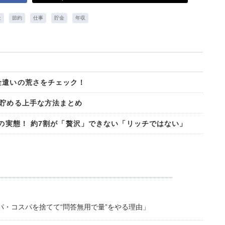
社
節約
仕事
貯金
年収
金遣いの荒さをチェック！
を貯める上手な方法まとめ
活の実態！ 約7割が「贅沢」できない「リッチではない」
・コスパを捨てて“問答無用で量”をやる理由」