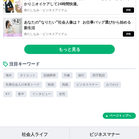
かりニオイケアして24時間快適。
身だしなみ・ビジネスアイテム
PR
あなたの“なりたい”社会人像は？ お仕事バッグ選びから始める
新生活
身だしなみ・ビジネスアイテム
PR
もっと見る
注目キーワード
海外
ダイエット
冠婚葬祭
印象
旅行
四字熟語
先輩社会人の本音トーク
映画
両親
ビジネスマナー
おでかけ
KY
集中
インタビュー
女性
ページトップへ
社会人ライフ
ビジネスマナー