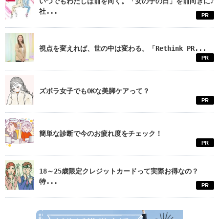
いつでもわたしは前を向く。「女の子の日」を前向きに♪
社...
PR
視点を変えれば、世の中は変わる。「Rethink PR...
PR
ズボラ女子でもOKな美脚ケアって？
PR
簡単な診断で今のお疲れ度をチェック！
PR
18～25歳限定クレジットカードって実際お得なの？
特...
PR