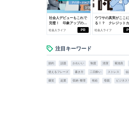
社会人デビューもこれで
ウワサの真実がここ
完璧！ 印象アップのセ
る！？ クレジット
ルフプロデュース術
ドの都市伝説
PR
P
社会人ライフ
社会人ライフ
注目キーワード
節約
話題
かわいい
制度
清潔
菊池良
使えるフレーズ
書き方
二日酔い
ストレス
会
爆笑
起業
収納･整理
有給
母親
ビジネス