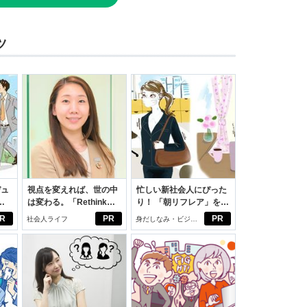
ツ
デュ
視点を変えれば、世の中
忙しい新社会人にぴった
ジ
は変わる。「Rethink
り！ 「朝リフレア」をは
PROJECT」がつたえた
じめよう。しっかりニオ
R
PR
PR
社会人ライフ
身だしなみ・ビジネ
いこと。
イケアして24時間快適。
スアイテム