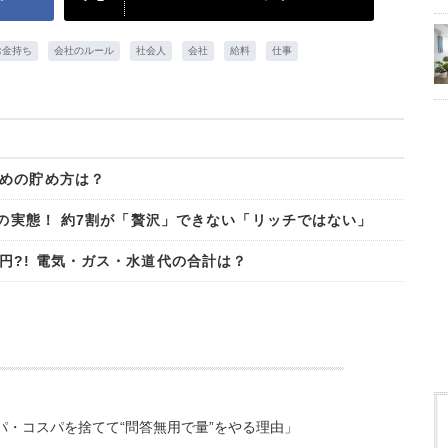
お金持ち
会社のルール
社会人
会社
給料
仕事
めの貯め方は？
活の実態！ 約7割が「贅沢」できない「リッチではない」
円?! 電気・ガス・水道代の合計は？
・コスパを捨てて“問答無用で量”をやる理由」