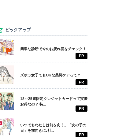
ピックアップ
簡単な診断で今のお疲れ度をチェック！
PR
ズボラ女子でもOKな美脚ケアって？
PR
18～25歳限定クレジットカードって実際
お得なの？ 特...
PR
いつでもわたしは前を向く。「女の子の
日」を前向きに♪社...
PR