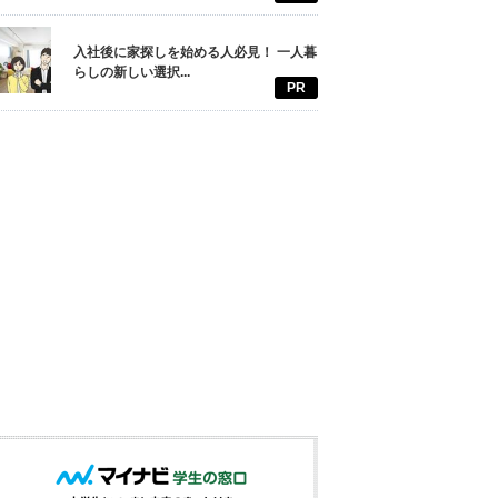
入社後に家探しを始める人必見！ 一人暮
らしの新しい選択...
PR