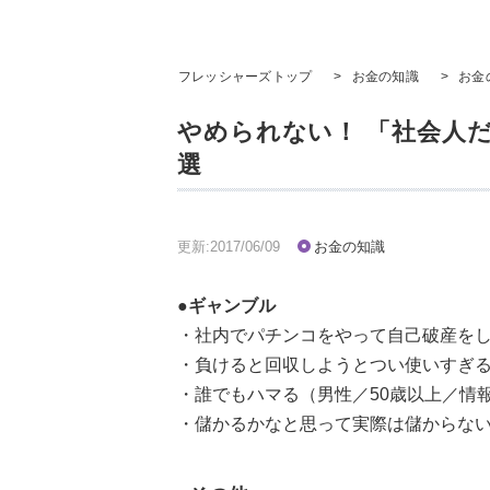
フレッシャーズトップ
>
お金の知識
>
お金
やめられない！ 「社会人
選
更新:2017/06/09
お金の知識
●ギャンブル
・社内でパチンコをやって自己破産をし
・負けると回収しようとつい使いすぎる
・誰でもハマる（男性／50歳以上／情報
・儲かるかなと思って実際は儲からない