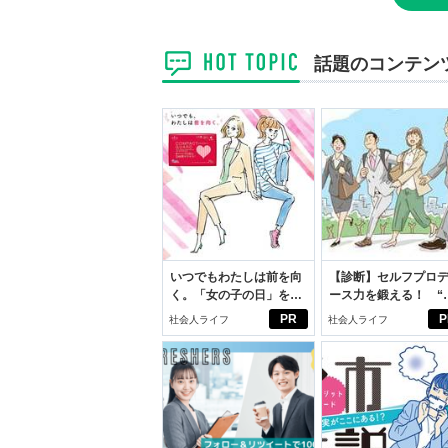
話題のコンテン
いつでもわたしは前を向
【診断】セルフプロ
く。「女の子の日」を前
ース力を鍛える！ “
向きに♪社会人エリ・大
ブン観”診断
PR
P
社会人ライフ
社会人ライフ
学生リカの物語