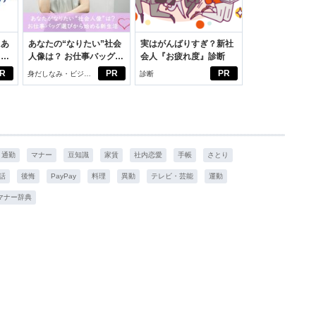
にあ
あなたの“なりたい”社会
実はがんばりすぎ？新社
カー
人像は？ お仕事バッグ選
会人『お疲れ度』診断
びから始める新生活
R
PR
PR
身だしなみ・ビジネ
診断
スアイテム
通勤
マナー
豆知識
家賃
社内恋愛
手帳
さとり
話
後悔
PayPay
料理
異動
テレビ・芸能
運動
マナー辞典