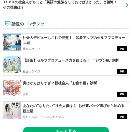
33.6％の社会人がもっと「英語の勉強をしておけばよかった」と後悔！
その理由は？
話題のコンテンツ
社会人デビューもこれで完璧！ 印象アップのセルフプロデュー
ス術
社会人ライフ
PR
【診断】セルフプロデュース力を鍛える！ “ジブン観”診断
社会人ライフ
PR
実はがんばりすぎ？新社会人『お疲れ度』診断
診断
PR
あなたの“なりたい”社会人像は？ お仕事バッグ選びから始める
新生活
身だしなみ・ビジネスアイテム
PR
もっと見る