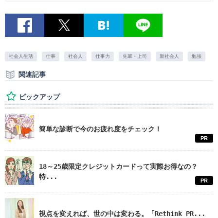
社会人生活
仕事
社会人
仕事力
先輩・上司
新社会人
勉強
関連記事
ピックアップ
簡単な診断で今のお疲れ度をチェック！
PR
18～25歳限定クレジットカードって実際お得なの？
特...
PR
視点を変えれば、世の中は変わる。「Rethink PR...