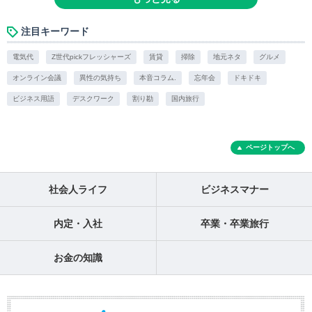
注目キーワード
電気代
Z世代pickフレッシャーズ
賃貸
掃除
地元ネタ
グルメ
オンライン会議
異性の気持ち
本音コラム.
忘年会
ドキドキ
ビジネス用語
デスクワーク
割り勘
国内旅行
ページトップへ
社会人ライフ
ビジネスマナー
内定・入社
卒業・卒業旅行
お金の知識