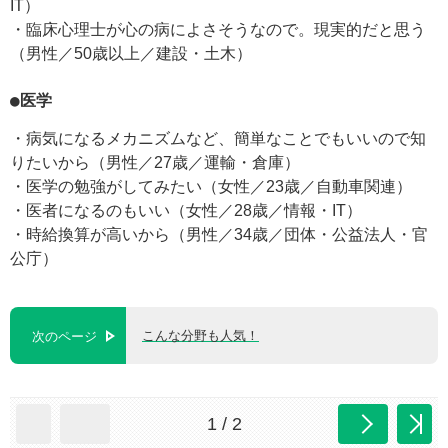
IT）
・臨床心理士が心の病によさそうなので。現実的だと思う
（男性／50歳以上／建設・土木）
●医学
・病気になるメカニズムなど、簡単なことでもいいので知
りたいから（男性／27歳／運輸・倉庫）
・医学の勉強がしてみたい（女性／23歳／自動車関連）
・医者になるのもいい（女性／28歳／情報・IT）
・時給換算が高いから（男性／34歳／団体・公益法人・官
公庁）
こんな分野も人気！
次のページ
1 / 2