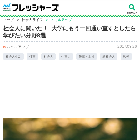
トップ
>
社会人ライフ
>
スキルアップ
社会人に聞いた！ 大学にもう一回通い直すとしたら
学びたい分野8選
2017/03/26
スキルアップ
社会人生活
仕事
社会人
仕事力
先輩・上司
新社会人
勉強