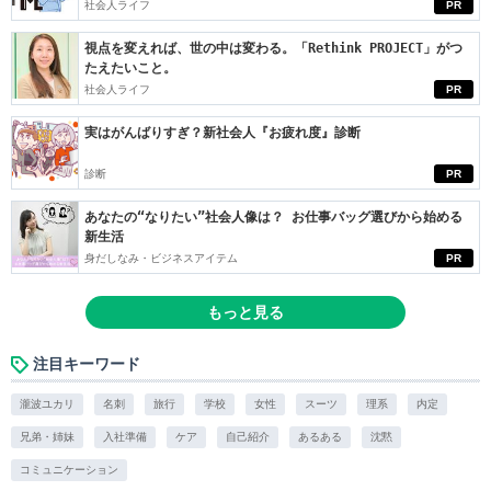
社会人ライフ
PR
視点を変えれば、世の中は変わる。「Rethink PROJECT」がつ
たえたいこと。
社会人ライフ
PR
実はがんばりすぎ？新社会人『お疲れ度』診断
診断
PR
あなたの“なりたい”社会人像は？ お仕事バッグ選びから始める
新生活
身だしなみ・ビジネスアイテム
PR
もっと見る
注目キーワード
瀧波ユカリ
名刺
旅行
学校
女性
スーツ
理系
内定
兄弟・姉妹
入社準備
ケア
自己紹介
あるある
沈黙
コミュニケーション