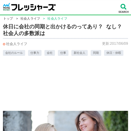
トップ
>
社会人ライフ
>
社会人ライフ
休日に会社の同期と出かけるのってあり？ なし？
社会人の多数派は
更新:2017/06/09
社会人ライフ
会社のルール
仕事力
会社
仕事
新社会人
同期
休日・休暇