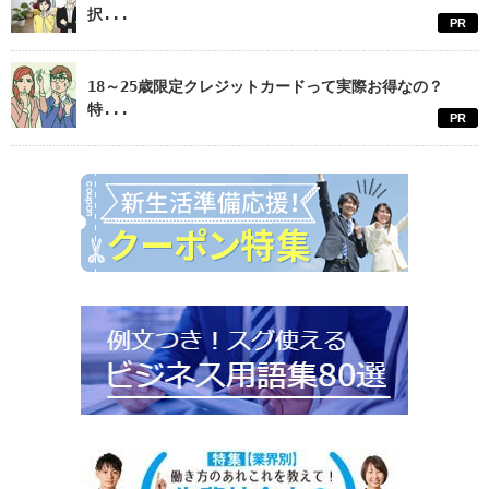
択...
PR
18～25歳限定クレジットカードって実際お得なの？
特...
PR