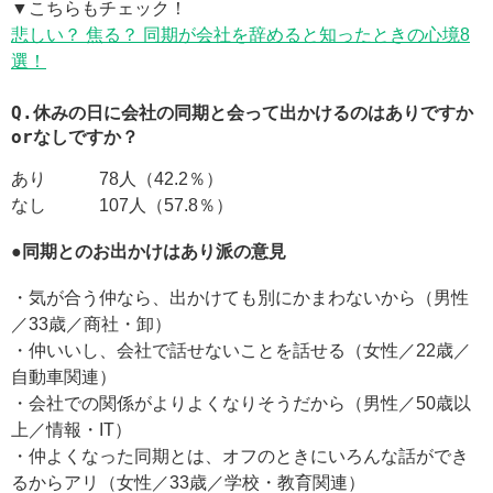
▼こちらもチェック！
悲しい？ 焦る？ 同期が会社を辞めると知ったときの心境8
選！
Q.休みの日に会社の同期と会って出かけるのはありですか
orなしですか？
あり 78人（42.2％）
なし 107人（57.8％）
●同期とのお出かけはあり派の意見
・気が合う仲なら、出かけても別にかまわないから（男性
／33歳／商社・卸）
・仲いいし、会社で話せないことを話せる（女性／22歳／
自動車関連）
・会社での関係がよりよくなりそうだから（男性／50歳以
上／情報・IT）
・仲よくなった同期とは、オフのときにいろんな話ができ
るからアリ（女性／33歳／学校・教育関連）