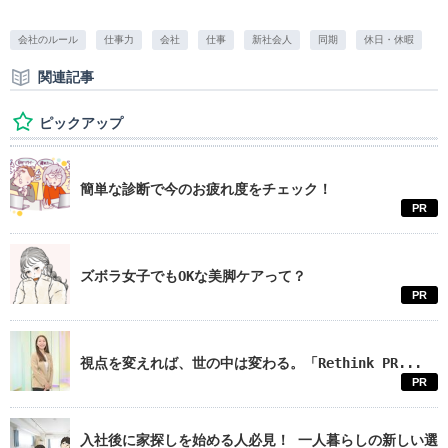
会社のルール
仕事力
会社
仕事
新社会人
同期
休日・休暇
関連記事
ピックアップ
簡単な診断で今のお疲れ度をチェック！
PR
ズボラ女子でもOKな美脚ケアって？
PR
視点を変えれば、世の中は変わる。「Rethink PR...
PR
入社後に家探しを始める人必見！ 一人暮らしの新しい選