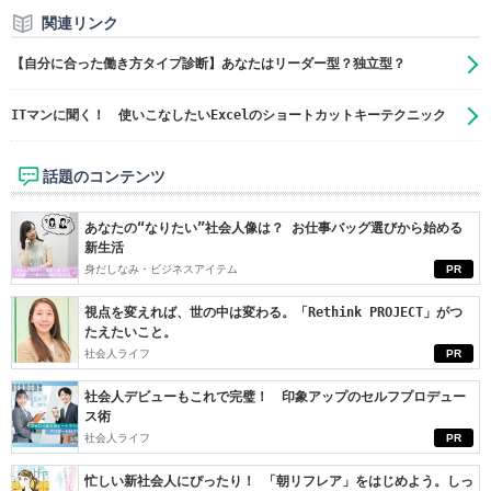
関連リンク
【自分に合った働き方タイプ診断】あなたはリーダー型？独立型？
ITマンに聞く！ 使いこなしたいExcelのショートカットキーテクニック
話題のコンテンツ
あなたの“なりたい”社会人像は？ お仕事バッグ選びから始める
新生活
身だしなみ・ビジネスアイテム
PR
視点を変えれば、世の中は変わる。「Rethink PROJECT」がつ
たえたいこと。
社会人ライフ
PR
社会人デビューもこれで完璧！ 印象アップのセルフプロデュー
ス術
社会人ライフ
PR
忙しい新社会人にぴったり！ 「朝リフレア」をはじめよう。しっ