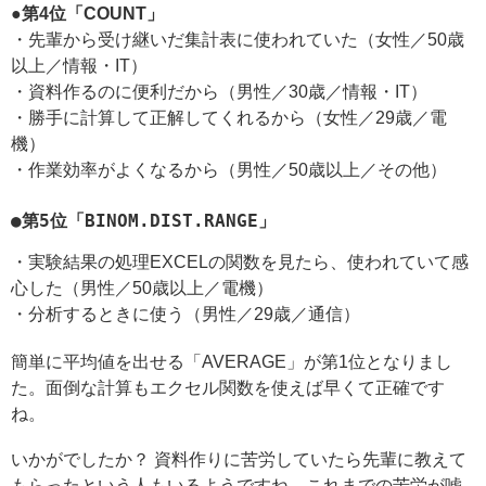
●第4位「COUNT」
・先輩から受け継いだ集計表に使われていた（女性／50歳
以上／情報・IT）
・資料作るのに便利だから（男性／30歳／情報・IT）
・勝手に計算して正解してくれるから（女性／29歳／電
機）
・作業効率がよくなるから（男性／50歳以上／その他）
●第5位「BINOM.DIST.RANGE」
・実験結果の処理EXCELの関数を見たら、使われていて感
心した（男性／50歳以上／電機）
・分析するときに使う（男性／29歳／通信）
簡単に平均値を出せる「AVERAGE」が第1位となりまし
た。面倒な計算もエクセル関数を使えば早くて正確です
ね。
いかがでしたか？ 資料作りに苦労していたら先輩に教えて
もらったという人もいるようですね。これまでの苦労が嘘