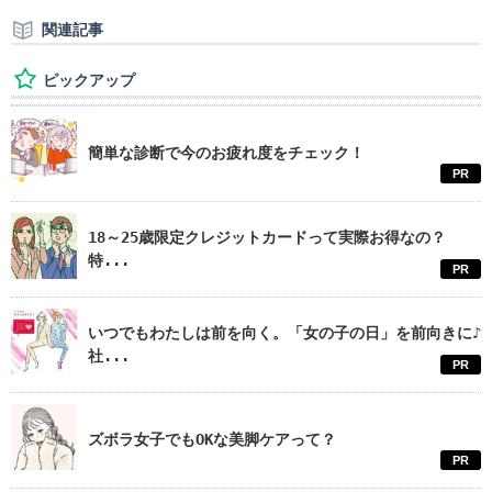
関連記事
ピックアップ
簡単な診断で今のお疲れ度をチェック！
PR
18～25歳限定クレジットカードって実際お得なの？
特...
PR
いつでもわたしは前を向く。「女の子の日」を前向きに♪
社...
PR
ズボラ女子でもOKな美脚ケアって？
PR