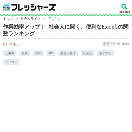
トップ
>
社会人ライフ
>
ITスキル
作業効率アップ！ 社会人に聞く、便利なExcelの関
数ランキング
更新:2018/10/04
ITスキル
仕事力
仕事
効率
PC
社会人生活
社会人
おすすめ
パソコン