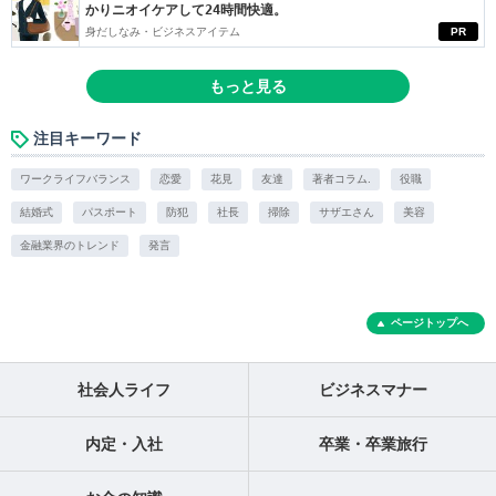
かりニオイケアして24時間快適。
身だしなみ・ビジネスアイテム
PR
もっと見る
注目キーワード
ワークライフバランス
恋愛
花見
友達
著者コラム.
役職
結婚式
パスポート
防犯
社長
掃除
サザエさん
美容
金融業界のトレンド
発言
ページトップへ
社会人ライフ
ビジネスマナー
内定・入社
卒業・卒業旅行