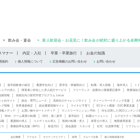
>
飲み会・宴会
>
新人歓迎会・お花見に！飲み会が絶対に盛り上がる余興
スマナー
内定・入社
卒業・卒業旅行
お金の知識
用規約
個人情報について
広告掲載のお問い合わせ
お問い合わせ
活
留学経験者の就活
看護学生向け
医学生・研修医向け
転職・求人情報
海外求人
ミド
シニアの求人
障害者に特化した求人紹介サービス
フリーランス・副業向け業務委託案件
医療福祉
進路情報
高校生向け探究学習プログラム Locus
まとめサイト
総合・専門ニュース
高校生のチャレンジサイト
ティーンマーケティング支援
大
ング情報
世界遺産検定
総合農業情報サイト
マイナビ子育て
ECサイト構築・D2C事業支援
情報メディア
お買い物サポートメディア
マンスリーマンション予約
AIを活用したSEOコンテンツ
Web・ゲーム業界の転職
20代・第二新卒
新卒紹介
転職エージェント
エグゼクティブ転職
転職
看護師の求人
コメディカル求人
医師の転職・求人
保育士の求人
無期雇用派遣
介
ビス
業務効率化支援（BPO）
発送代行
貸会議室・スタジオ
社宅・社員寮手配
リファレン
会社概要
アクセス
サスティナビリティ
採用
グループ企業
個人情報保護方針