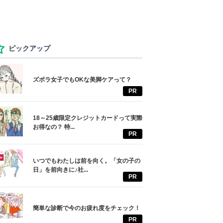
ピックアップ
ズボラ女子でもOKな美脚ケアって？
PR
18～25歳限定クレジットカードって実際
お得なの？ 特...
PR
いつでもわたしは前を向く。「女の子の
日」を前向きに♪社...
PR
簡単な診断で今のお疲れ度をチェック！
PR