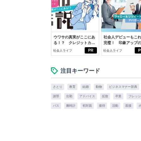
ウワサの真実がここにあ
社会人デビューもこ
る！？ クレジットカー
完璧！ 印象アップ
ドの都市伝説
ルフプロデュース術
PR
P
社会人ライフ
社会人ライフ
注目キーワード
さとり
教育
結婚
動物
ビジネスマナー辞典
謝罪
出勤
アドバイス
拡散
卒業
フレッシ
バス
腕時計
初対面
接待
活動
面接