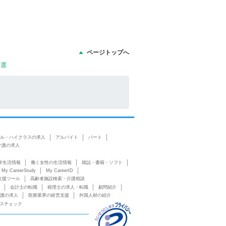
ページトップへ
9選
ル・ハイクラスの求人
アルバイト
パート
介護の求人
学生活情報
働く女性の生活情報
雑誌・書籍・ソフト
My CareerStudy
My CareerID
支援ツール
高齢者施設検索・介護相談
会計士の転職
税理士の求人・転職
顧問紹介
護の求人
医療業界の経営支援
外国人材の紹介
スチェック