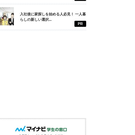
入社後に家探しを始める人必見！ 一人暮
らしの新しい選択...
PR