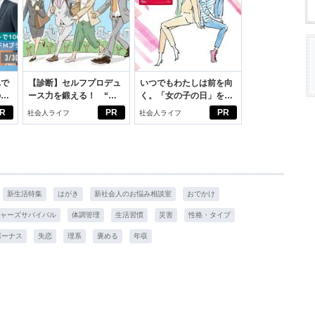
れで
【診断】セルフプロデュ
いつでもわたしは前を向
のセ
ース力を鍛える！ “ジ
く。「女の子の日」を前
ブン観”診断
向きに♪社会人エリ・大
R
PR
PR
社会人ライフ
社会人ライフ
学生リカの物語
新生活特集
はがき
新社会人のお悩み相談室
おでかけ
ャーズサバイバル
体調管理
生活習慣
災害
性格・タイプ
ボーナス
失恋
理系
褒める
年収