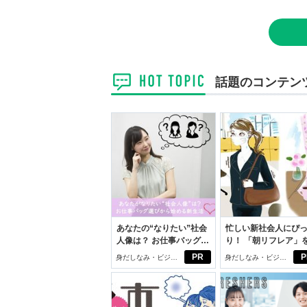
話題のコンテン
あなたの“なりたい”社会
忙しい新社会人にぴ
人像は？ お仕事バッグ選
り！ 「朝リフレア」
びから始める新生活
じめよう。しっかり
PR
P
身だしなみ・ビジネ
身だしなみ・ビジネ
イケアして24時間快
スアイテム
スアイテム