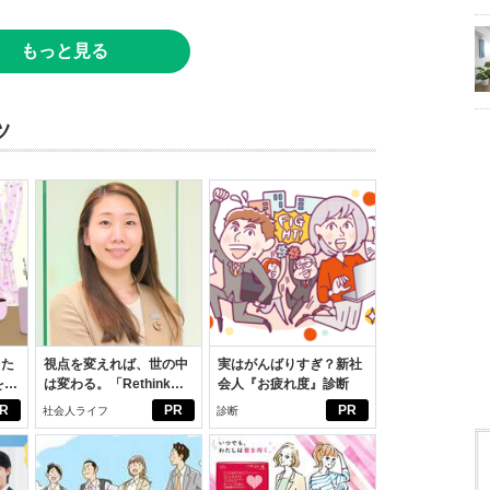
もっと見る
ツ
った
視点を変えれば、世の中
実はがんばりすぎ？新社
をは
は変わる。「Rethink
会人『お疲れ度』診断
ニオ
PROJECT」がつたえた
R
PR
PR
社会人ライフ
診断
適。
いこと。