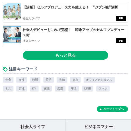
【診断】セルフプロデュース力を鍛える！ “ジブン観”診断
社会人ライフ
PR
社会人デビューもこれで完璧！ 印象アップのセルフプロデュー
ス術
社会人ライフ
PR
もっと見る
注目キーワード
年金
女性
時間
留学
有給
東京
オフィスカジュアル
ミス
男性
KY
家族
恋愛
署名
LINE
スマホ
ページトップへ
社会人ライフ
ビジネスマナー