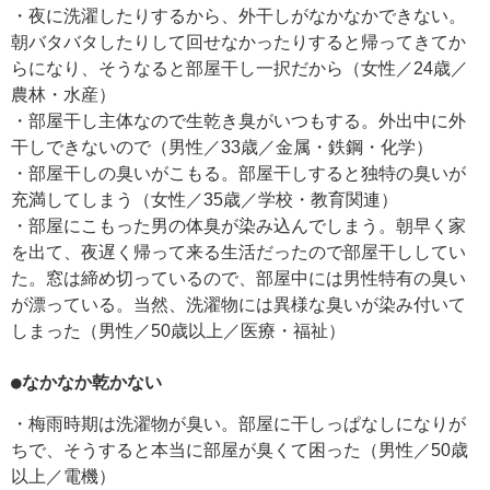
・夜に洗濯したりするから、外干しがなかなかできない。
朝バタバタしたりして回せなかったりすると帰ってきてか
らになり、そうなると部屋干し一択だから（女性／24歳／
農林・水産）
・部屋干し主体なので生乾き臭がいつもする。外出中に外
干しできないので（男性／33歳／金属・鉄鋼・化学）
・部屋干しの臭いがこもる。部屋干しすると独特の臭いが
充満してしまう（女性／35歳／学校・教育関連）
・部屋にこもった男の体臭が染み込んでしまう。朝早く家
を出て、夜遅く帰って来る生活だったので部屋干ししてい
た。窓は締め切っているので、部屋中には男性特有の臭い
が漂っている。当然、洗濯物には異様な臭いが染み付いて
しまった（男性／50歳以上／医療・福祉）
●なかなか乾かない
・梅雨時期は洗濯物が臭い。部屋に干しっぱなしになりが
ちで、そうすると本当に部屋が臭くて困った（男性／50歳
以上／電機）