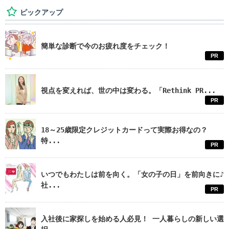
ピックアップ
簡単な診断で今のお疲れ度をチェック！
PR
視点を変えれば、世の中は変わる。「Rethink PR...
PR
18～25歳限定クレジットカードって実際お得なの？
特...
PR
いつでもわたしは前を向く。「女の子の日」を前向きに♪
社...
PR
入社後に家探しを始める人必見！ 一人暮らしの新しい選