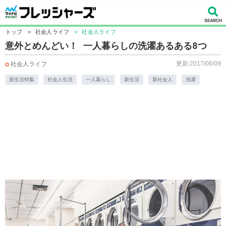
トップ
>
社会人ライフ
>
社会人ライフ
意外とめんどい！ 一人暮らしの洗濯あるある8つ
更新:2017/06/09
社会人ライフ
新生活特集
社会人生活
一人暮らし
新生活
新社会人
洗濯