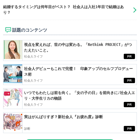
結婚するタイミングは何年目がベスト？ 社会人は入社1年目で結婚はあ
り？
話題のコンテンツ
視点を変えれば、世の中は変わる。「Rethink PROJECT」がつ
たえたいこと。
社会人ライフ
PR
社会人デビューもこれで完璧！ 印象アップのセルフプロデュー
ス術
社会人ライフ
PR
いつでもわたしは前を向く。「女の子の日」を前向きに♪社会人エ
リ・大学生リカの物語
社会人ライフ
PR
実はがんばりすぎ？新社会人『お疲れ度』診断
診断
PR