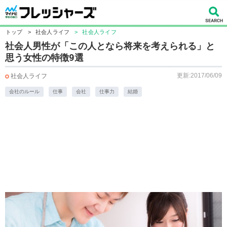
トップ
>
社会人ライフ
>
社会人ライフ
社会人男性が「この人となら将来を考えられる」と
思う女性の特徴9選
更新:2017/06/09
社会人ライフ
会社のルール
仕事
会社
仕事力
結婚