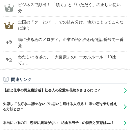
ビジネスで頻出！ 「頂く」と「いただく」の正しい使い
分...
全国の「グーとパー」での組み分け、地方によってこんな
に違う
頭に残るあのメロディ。企業の語呂合わせ電話番号で一番
4位
覚...
わたしの地域の、「大富豪」のローカルルール「10捨
5位
て」...
関連リンク
【恋と仕事の両立度診断】社会人の恋愛を長続きさせるには？
失恋しても好き……諦めないで片思いし続ける人必見！ 辛い恋を乗り越え
る方法とは？
本当にいるの?! 恋愛に興味がない「絶食系男子」の特徴と実態は……？