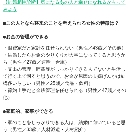
【結婚相性診断】気になるあの人と幸せになれるか占って
みよう
■この人となら将来のことを考えられる女性の特徴は？
●お金の管理ができる
・浪費家だと家計を任せられない（男性／43歳／その他）
・結婚したらお金のやりくりが大事になってくると思うか
ら（男性／27歳／運輸・倉庫）
・支出の管理、貯蓄等がしっかりできる人でないと生活し
て行く上で困ると思うので。お金が原因の夫婦げんかは結
構多いらしい（男性／25歳／食品・飲料）
・節約上手だと金銭管理を任せられる（男性／47歳／その
他）
●家庭的、家事ができる
・家のことをしっかりできる人は、結婚に向いていると思
う（男性／33歳／人材派遣・人材紹介）