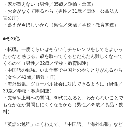
・家が買えない（男性／35歳／運輸・倉庫）
・お金がなくて困るから（男性／31歳／団体・公益法人・
官公庁）
・蓄えが今ほしいから（男性／36歳／学校・教育関連）
●その他
・転職。一度くらいはそういうチャレンジをしてもよかっ
たかなと感じる。歳を取ってくるとだんだん難しくなって
くるので（男性／32歳／学校・教育関連）
・中国語の勉強。いま仕事で中国とのやりとりがあるから
（女性／41歳／情報・IT）
・海外出張。グローバル社会に対応できるように（男性／
39歳／学校・教育関連）
・先輩や上司への質問。30代になると、わからないことで
もなかなか質問しにくくなるから（男性／35歳／食品・飲
料）
「英語の勉強」にくわえて、「中国語」「海外出張」など