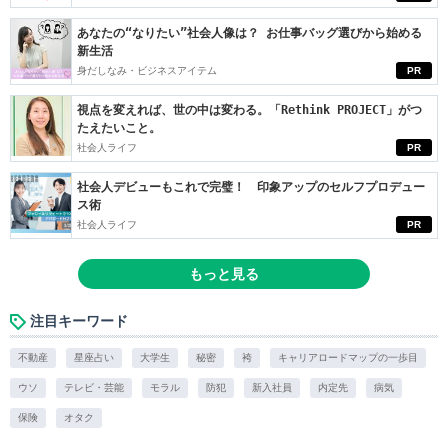
あなたの“なりたい”社会人像は？ お仕事バッグ選びから始める
新生活
身だしなみ・ビジネスアイテム
PR
視点を変えれば、世の中は変わる。「Rethink PROJECT」がつ
たえたいこと。
社会人ライフ
PR
社会人デビューもこれで完璧！ 印象アップのセルフプロデュー
ス術
社会人ライフ
PR
もっと見る
注目キーワード
不動産
星座占い
大学生
秘密
袴
キャリアロードマップの一歩目
ウソ
テレビ・芸能
モラル
防犯
新入社員
内定先
病気
保険
オタク