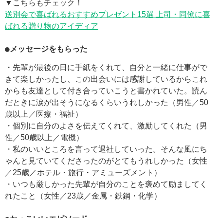
▼こちらもチェック！
送別会で喜ばれるおすすめプレゼント15選 上司・同僚に喜
ばれる贈り物のアイディア
●メッセージをもらった
・先輩が最後の日に手紙をくれて、自分と一緒に仕事がで
きて楽しかったし、この出会いには感謝しているからこれ
からも友達として付き合っていこうと書かれていた。読ん
だときに涙が出そうになるくらいうれしかった（男性／50
歳以上／医療・福祉）
・個別に自分のよさを伝えてくれて、激励してくれた（男
性／50歳以上／電機）
・私のいいところを言って退社していった。そんな風にち
ゃんと見ていてくださったのがとてもうれしかった（女性
／25歳／ホテル・旅行・アミューズメント）
・いつも厳しかった先輩が自分のことを褒めて励ましてく
れたこと（女性／23歳／金属・鉄鋼・化学）