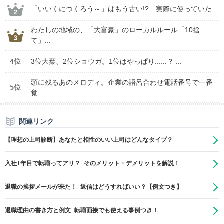
「いいくにつくろう～」はもう古い!? 実際に使っていた...
わたしの地域の、「大富豪」のローカルルール「10捨
て」...
4位
3位大葉、2位ショウガ。1位はやっぱり......？ ...
頭に残るあのメロディ。企業の語呂合わせ電話番号で一番
5位
覚...
関連リンク
【理想の上司診断】あなたと相性のいい上司はどんなタイプ？
入社1年目で転職ってアリ？ そのメリット・デメリットを解説！
退職の挨拶メールが来た！ 返信はどうすればいい？【例文つき】
退職理由の書き方と例文 転職面接でも使える事例つき！