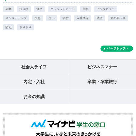
副業
送り状
漢字
クレジットカード
別れ
インタビュー
キャリアアップ
失恋
占い
寝坊
入社準備
敬語
旅の裏ワザ
防犯
ドキドキ
ページトップへ
社会人ライフ
ビジネスマナー
内定・入社
卒業・卒業旅行
お金の知識