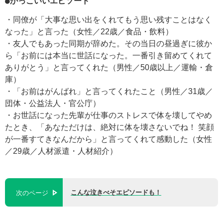
●かっこいいエピソード
・同僚が「大事な思い出をくれてもう思い残すことはなく
なった」と言った（女性／22歳／食品・飲料）
・友人でもあった同期が辞めた。その当日の昼過ぎに彼か
ら「お前には本当に世話になった。一番引き留めてくれて
ありがとう」と言ってくれた（男性／50歳以上／運輸・倉
庫）
・「お前はがんばれ」と言ってくれたこと（男性／31歳／
団体・公益法人・官公庁）
・お世話になった先輩が仕事のストレスで体を壊してやめ
たとき、「あなただけは、絶対に体を壊さないでね！ 笑顔
が一番すてきなんだから」と言ってくれて感動した（女性
／29歳／人材派遣・人材紹介）
こんな泣きべそエピソードも！
次のページ