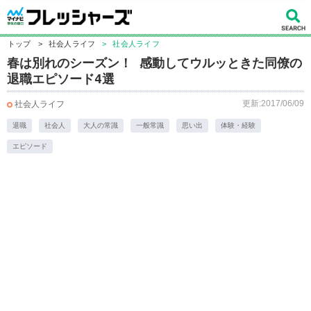
トップ
>
社会人ライフ
>
社会人ライフ
春は別れのシーズン！ 感動してウルッときた同僚の
退職エピソード4選
更新:2017/06/09
社会人ライフ
退職
社会人
大人の常識
一般常識
思い出
体験・経験
エピソード