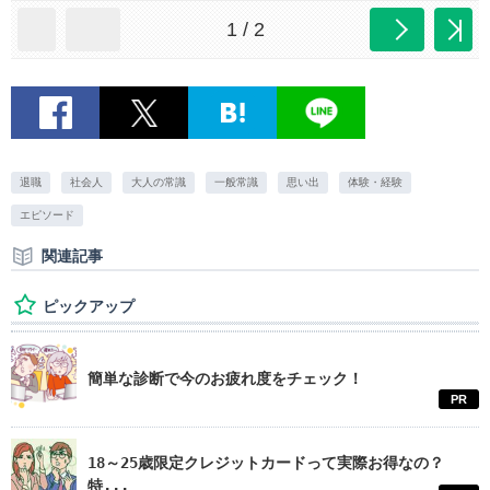
1 / 2
退職
社会人
大人の常識
一般常識
思い出
体験・経験
エピソード
関連記事
ピックアップ
簡単な診断で今のお疲れ度をチェック！
PR
18～25歳限定クレジットカードって実際お得なの？
特...