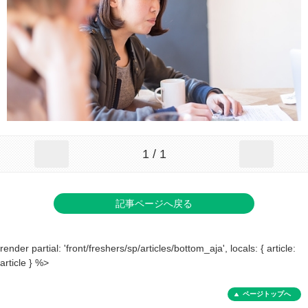
1 / 1
記事ページへ戻る
render partial: 'front/freshers/sp/articles/bottom_aja', locals: { article:
article } %>
ページトップへ