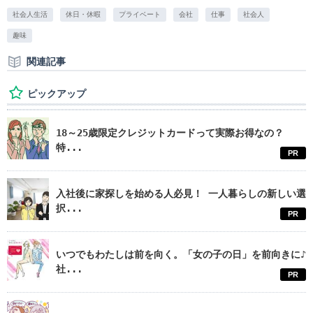
社会人生活
休日・休暇
プライベート
会社
仕事
社会人
趣味
関連記事
ピックアップ
18～25歳限定クレジットカードって実際お得なの？
特...
PR
入社後に家探しを始める人必見！ 一人暮らしの新しい選
択...
PR
いつでもわたしは前を向く。「女の子の日」を前向きに♪
社...
PR