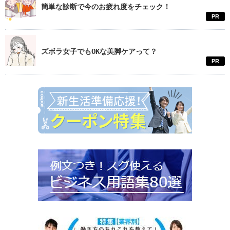
簡単な診断で今のお疲れ度をチェック！
PR
ズボラ女子でもOKな美脚ケアって？
PR