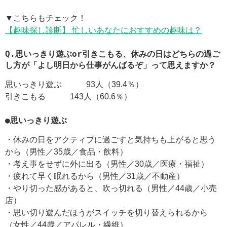
▼こちらもチェック！
【趣味探し診断】 忙しいあなたにおすすめの趣味は？
Q.思いっきり遊ぶor引きこもる、休みの日はどちらの過ご
し方が「よし明日から仕事がんばるぞ」って思えますか？
思いっきり遊ぶ 93人（39.4％）
引きこもる 143人（60.6％）
●思いっきり遊ぶ
・休みの日をアクティブに過ごすと気持ちも上がると思う
から（男性／35歳／食品・飲料）
・考え事をせずに外に出る（男性／30歳／医療・福祉）
・疲れて早く眠れるから（男性／31歳／不動産）
・やり切った感があると、吹っ切れる（男性／44歳／小売
店）
・思い切り遊んだほうがスイッチを切り替えられるから
（女性／44歳／アパレル・繊維）