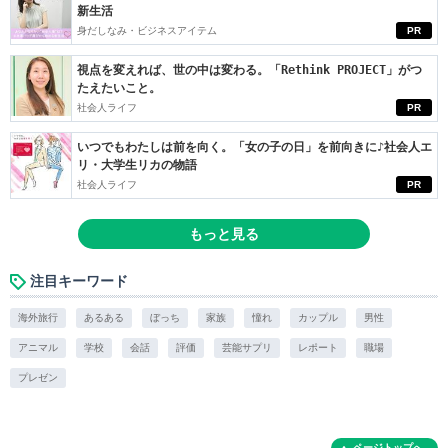
新生活
身だしなみ・ビジネスアイテム
PR
視点を変えれば、世の中は変わる。「Rethink PROJECT」がつ
たえたいこと。
社会人ライフ
PR
いつでもわたしは前を向く。「女の子の日」を前向きに♪社会人エ
リ・大学生リカの物語
社会人ライフ
PR
もっと見る
注目キーワード
海外旅行
あるある
ぼっち
家族
憧れ
カップル
男性
アニマル
学校
会話
評価
芸能サプリ
レポート
職場
プレゼン
ページトップへ