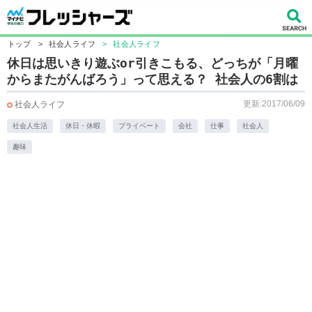
トップ
>
社会人ライフ
>
社会人ライフ
休日は思いきり遊ぶor引きこもる、どっちが「月曜
からまたがんばろう」って思える？ 社会人の6割は
更新:2017/06/09
社会人ライフ
社会人生活
休日・休暇
プライベート
会社
仕事
社会人
趣味