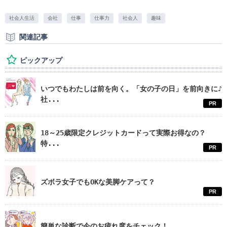
社会人生活
会社
仕事
仕事力
社会人
趣味
関連記事
ピックアップ
いつでもわたしは前を向く。「女の子の日」を前向きに♪
社...
PR
18～25歳限定クレジットカードって実際お得なの？
特...
PR
ズボラ女子でもOKな美脚ケアって？
PR
簡単な診断で今のお疲れ度をチェック！