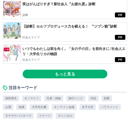
実はがんばりすぎ？新社会人『お疲れ度』診断
診断
PR
【診断】セルフプロデュース力を鍛える！ “ジブン観”診断
社会人ライフ
PR
いつでもわたしは前を向く。「女の子の日」を前向きに♪社会人エ
リ・大学生リカの物語
社会人ライフ
PR
もっと見る
注目キーワード
福利厚生
オノマトペ
兄弟・姉妹
旅行ハック
内定
副業
お酒
知識
大学生白書
オンライン会議
女子大生
ハラスメント
モヤモヤバスターズ
スイーツ
キャンセル