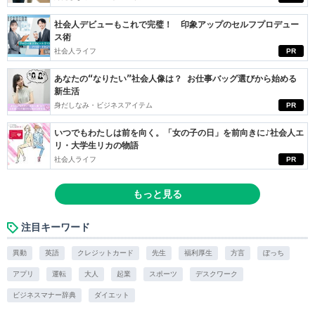
社会人デビューもこれで完璧！ 印象アップのセルフプロデュー
ス術
社会人ライフ
PR
あなたの“なりたい”社会人像は？ お仕事バッグ選びから始める
新生活
身だしなみ・ビジネスアイテム
PR
いつでもわたしは前を向く。「女の子の日」を前向きに♪社会人エ
リ・大学生リカの物語
社会人ライフ
PR
もっと見る
注目キーワード
異動
英語
クレジットカード
先生
福利厚生
方言
ぼっち
アプリ
運転
大人
起業
スポーツ
デスクワーク
ビジネスマナー辞典
ダイエット