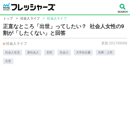
トップ
>
社会人ライフ
>
社会人ライフ
正直なところ「出世」ってしたい？ 社会人女性の9
割が「したくない」と回答
更新:2017/06/09
社会人ライフ
社会人生活
新社会人
女性
社会人
大学生白書
先輩・上司
出世