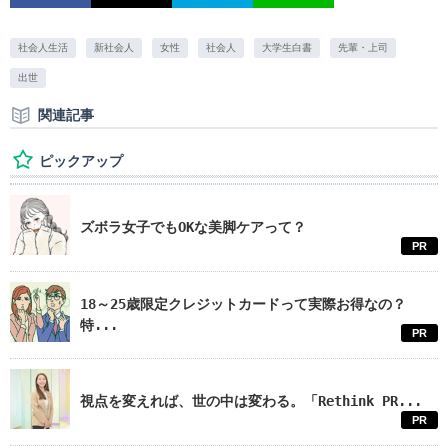
社会人生活
新社会人
女性
社会人
大学生白書
先輩・上司
出世
関連記事
ピックアップ
ズボラ女子でもOKな美脚ケアって？
PR
18～25歳限定クレジットカードって実際お得なの？
特...
PR
視点を変えれば、世の中は変わる。「Rethink PR...
PR