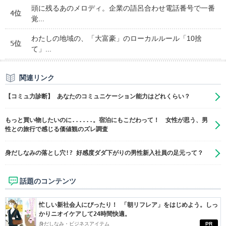
頭に残るあのメロディ。企業の語呂合わせ電話番号で一番
4位
覚...
わたしの地域の、「大富豪」のローカルルール「10捨
5位
て」...
関連リンク
【コミュ力診断】 あなたのコミュニケーション能力はどれくらい？
もっと買い物したいのに......。宿泊にもこだわって！ 女性が思う、男
性との旅行で感じる価値観のズレ調査
身だしなみの落とし穴!? 好感度ダダ下がりの男性新入社員の足元って？
話題のコンテンツ
忙しい新社会人にぴったり！ 「朝リフレア」をはじめよう。しっ
かりニオイケアして24時間快適。
身だしなみ・ビジネスアイテム
PR