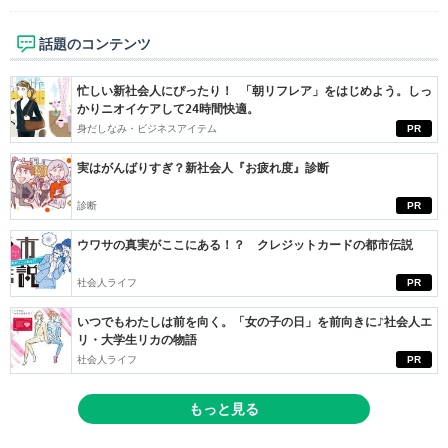
話題のコンテンツ
忙しい新社会人にぴったり！ 「朝リフレア」をはじめよう。しっ
かりニオイケアして24時間快適。
身だしなみ・ビジネスアイテム
PR
実はがんばりすぎ？新社会人『お疲れ度』診断
診断
PR
ウワサの真実がここにある！？ クレジットカードの都市伝説
社会人ライフ
PR
いつでもわたしは前を向く。「女の子の日」を前向きに♪社会人エ
リ・大学生リカの物語
社会人ライフ
PR
もっと見る