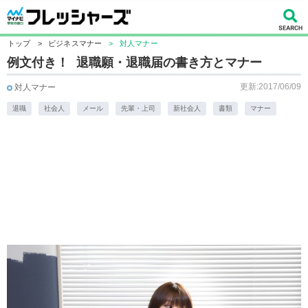
トップ
>
ビジネスマナー
>
対人マナー
例文付き！ 退職願・退職届の書き方とマナー
更新:2017/06/09
対人マナー
退職
社会人
メール
先輩・上司
新社会人
書類
マナー