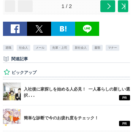
1 / 2
退職
社会人
メール
先輩・上司
新社会人
書類
マナー
関連記事
ピックアップ
入社後に家探しを始める人必見！ 一人暮らしの新しい選
択...
PR
簡単な診断で今のお疲れ度をチェック！
PR