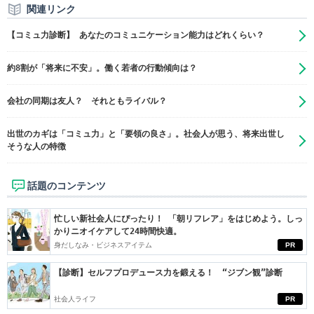
関連リンク
【コミュ力診断】 あなたのコミュニケーション能力はどれくらい？
約8割が「将来に不安」。働く若者の行動傾向は？
会社の同期は友人？ それともライバル？
出世のカギは「コミュ力」と「要領の良さ」。社会人が思う、将来出世し
そうな人の特徴
話題のコンテンツ
忙しい新社会人にぴったり！ 「朝リフレア」をはじめよう。しっ
かりニオイケアして24時間快適。
身だしなみ・ビジネスアイテム
PR
【診断】セルフプロデュース力を鍛える！ “ジブン観”診断
社会人ライフ
PR