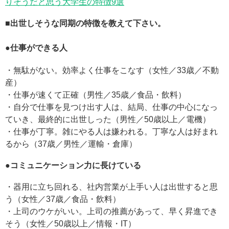
りそうだと思う大学生の特徴9選
■出世しそうな同期の特徴を教えて下さい。
●
仕事ができる人
・無駄がない。効率よく仕事をこなす（女性／33歳／不動
産）
・仕事が速くて正確（男性／35歳／食品・飲料）
・自分で仕事を見つけ出す人は、結局、仕事の中心になっ
ていき、最終的に出世しった（男性／50歳以上／電機）
・仕事が丁寧。雑にやる人は嫌われる。丁寧な人は好まれ
るから（37歳／男性／運輸・倉庫）
●
コミュニケーション力に長けている
・器用に立ち回れる、社内営業が上手い人は出世すると思
う（女性／37歳／食品・飲料）
・上司のウケがいい。上司の推薦があって、早く昇進でき
そう（女性／50歳以上／情報・IT）