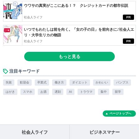
ウワサの真実がここにある！？ クレジットカードの都市伝説
社会人ライフ
PR
いつでもわたしは前を向く。「女の子の日」を前向きに♪社会人エ
リ・大学生リカの物語
社会人ライフ
PR
もっと見る
注目キーワード
失敗
歓迎会
卒業式
働き方
ダイエット
かわいい
パンプス
はがき
スマホ
お酒
遅刻
AI
トラウマ
集中
留学
ページトップへ
社会人ライフ
ビジネスマナー