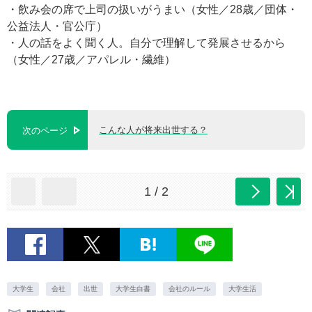
・飲み会の席で上司の扱いがうまい（女性／28歳／団体・
公益法人・官公庁）
・人の話をよく聞く人。自分で理解して発展させるから
（女性／27歳／アパレル・繊維）
こんな人が将来出世する？
次のページ
1 / 2
大学生
会社
出世
大学生白書
会社のルール
大学生活