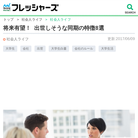
トップ
>
社会人ライフ
>
社会人ライフ
将来有望！ 出世しそうな同期の特徴8選
更新:2017/06/09
社会人ライフ
大学生
会社
出世
大学生白書
会社のルール
大学生活