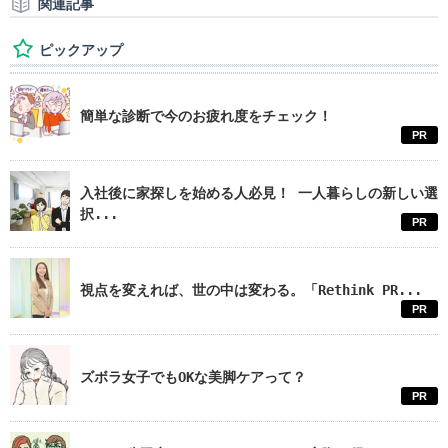
関連記事
ピックアップ
簡単な診断で今のお疲れ度をチェック！
PR
入社後に家探しを始める人必見！ 一人暮らしの新しい選
択...
PR
視点を変えれば、世の中は変わる。「Rethink PR...
PR
ズボラ女子でもOKな美脚ケアって？
PR