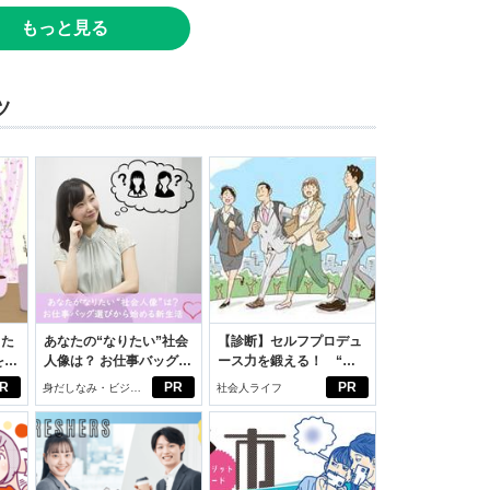
もっと見る
ツ
った
あなたの“なりたい”社会
【診断】セルフプロデュ
をは
人像は？ お仕事バッグ選
ース力を鍛える！ “ジ
ニオ
びから始める新生活
ブン観”診断
R
PR
PR
身だしなみ・ビジネ
社会人ライフ
適。
スアイテム