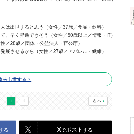
人は出世すると思う（女性／37歳／食品・飲料）
て、早く昇進できそう（女性／50歳以上／情報・IT）
性／28歳／団体・公益法人・官公庁）
発展させるから（女性／27歳／アパレル・繊維）
将来出世する？
次へ
1
2
X
ポスト
する
で
する