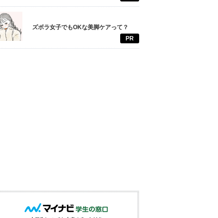
ズボラ女子でもOKな美脚ケアって？
PR