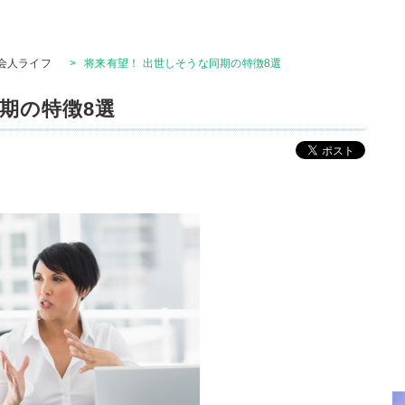
会人ライフ
>
将来有望！ 出世しそうな同期の特徴8選
期の特徴8選