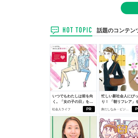
話題のコンテン
いつでもわたしは前を向
忙しい新社会人にぴ
く。「女の子の日」を前
り！ 「朝リフレア」
向きに♪社会人エリ・大
じめよう。しっかり
PR
P
社会人ライフ
身だしなみ・ビジネ
学生リカの物語
イケアして24時間快
スアイテム