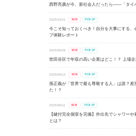
西野亮廣が今、新社会人だったら――「タイパ
2025/10/21
今こそ知っておくべき！自分を大事にする、
プ体験レポート
2025/09/29
世田谷区で年収の高い企業はどこ！？ 上場企業平
2025/09/13
孫正義が「世界で最も尊敬する人」は誰？差
た！？
2025/08/11
【鍵付完全個室を完備】外出先でシャワーや
とは？