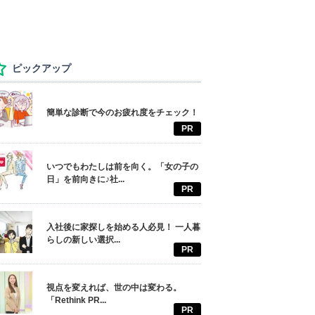
ピックアップ
簡単な診断で今のお疲れ度をチェック！
PR
いつでもわたしは前を向く。「女の子の
日」を前向きに♪社...
PR
入社後に家探しを始める人必見！ 一人暮
らしの新しい選択...
PR
視点を変えれば、世の中は変わる。
「Rethink PR...
PR