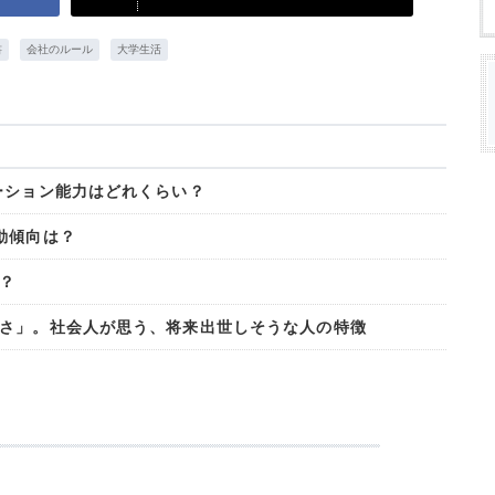
書
会社のルール
大学生活
ーション能力はどれくらい？
動傾向は？
？
さ」。社会人が思う、将来出世しそうな人の特徴