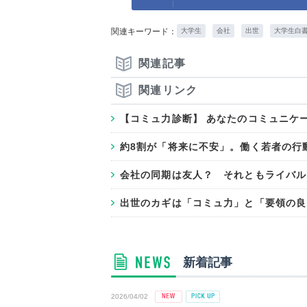
関連キーワード：
大学生
会社
出世
大学生白
関連記事
関連リンク
【コミュ力診断】 あなたのコミュニケ
約8割が「将来に不安」。働く若者の行
会社の同期は友人？ それともライバル
出世のカギは「コミュ力」と「要領の良
新着記事
2026/04/02