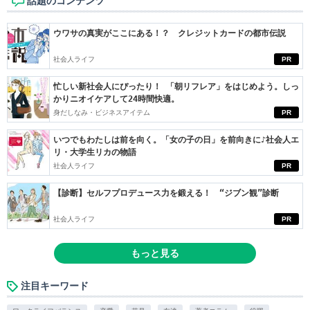
話題のコンテンツ
ウワサの真実がここにある！？ クレジットカードの都市伝説
社会人ライフ
PR
忙しい新社会人にぴったり！ 「朝リフレア」をはじめよう。しっ
かりニオイケアして24時間快適。
身だしなみ・ビジネスアイテム
PR
いつでもわたしは前を向く。「女の子の日」を前向きに♪社会人エ
リ・大学生リカの物語
社会人ライフ
PR
【診断】セルフプロデュース力を鍛える！ “ジブン観”診断
社会人ライフ
PR
もっと見る
注目キーワード