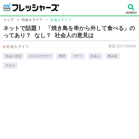
トップ
>
社会人ライフ
>
社会人ライフ
ネットで話題！ 「焼き鳥を串から外して食べる」の
ってあり？ なし？ 社会人の意見は
更新:2017/06/09
社会人ライフ
社会人生活
ビジネスマナー
料理
マナー
社会人
飲み会
グルメ