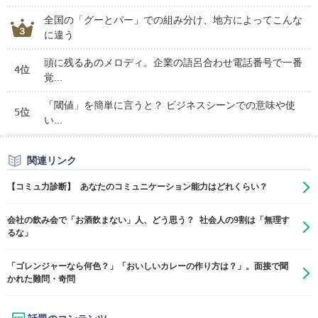
全国の「グーとパー」での組み分け、地方によってこんな
に違う
頭に残るあのメロディ。企業の語呂合わせ電話番号で一番
4位
覚...
「閾値」を簡単に言うと？ ビジネスシーンでの意味や使
5位
い...
関連リンク
【コミュ力診断】 あなたのコミュニケーション能力はどれくらい？
会社の飲み会で「お酒飲まない」人、どう思う？ 社会人の9割は「無理す
るな」
「ゴレンジャーなら何色？」「おいしいカレーの作り方は？」。面接で聞
かれた難問・奇問