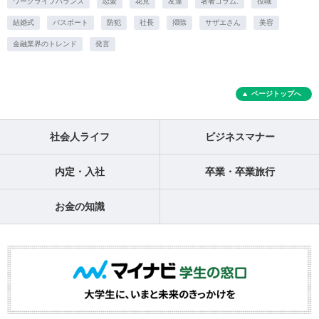
ワークライフバランス
恋愛
花見
友達
著者コラム.
役職
結婚式
パスポート
防犯
社長
掃除
サザエさん
美容
金融業界のトレンド
発言
ページトップへ
社会人ライフ
ビジネスマナー
内定・入社
卒業・卒業旅行
お金の知識