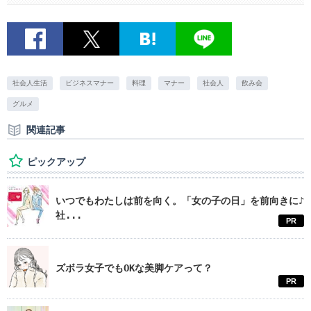
社会人生活
ビジネスマナー
料理
マナー
社会人
飲み会
グルメ
関連記事
ピックアップ
いつでもわたしは前を向く。「女の子の日」を前向きに♪
社...
PR
ズボラ女子でもOKな美脚ケアって？
PR