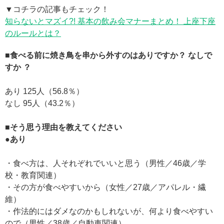
▼コチラの記事もチェック！
知らないとマズイ?! 基本の飲み会マナーまとめ！ 上座下座
のルールとは？
■食べる前に焼き鳥を串から外すのはありですか？ なしで
すか ？
あり 125人（56.8％）
なし 95人（43.2％）
■そう思う理由を教えてください
●あり
・食べ方は、人それぞれでいいと思う（男性／46歳／学
校・教育関連）
・その方が食べやすいから（女性／27歳／アパレル・繊
維）
・作法的にはダメなのかもしれないが、何より食べやすい
ので（男性／38歳／自動車関連）