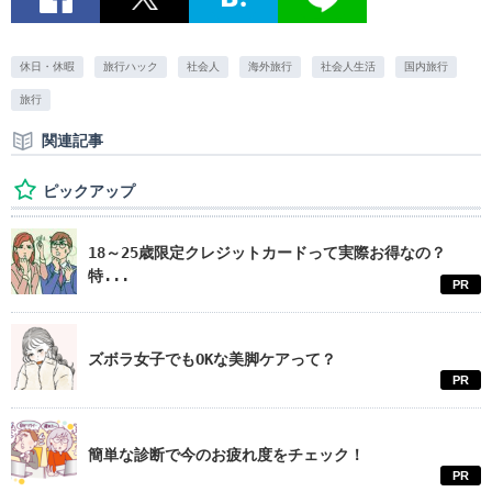
休日・休暇
旅行ハック
社会人
海外旅行
社会人生活
国内旅行
旅行
関連記事
ピックアップ
18～25歳限定クレジットカードって実際お得なの？
特...
PR
ズボラ女子でもOKな美脚ケアって？
PR
簡単な診断で今のお疲れ度をチェック！
PR