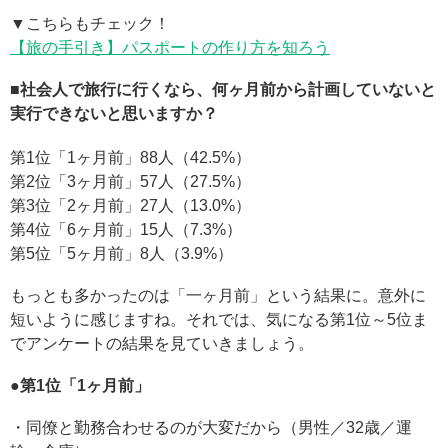
▼こちらもチェック！
【旅の手引き】パスポートの作り方を知ろう
■
社会人で旅行に行くなら、何ヶ月前から計画していないと
実行できないと思いますか？
第1位「
1
ヶ月前
」88人（
42.5%
）
第2位「
3
ヶ月前
」57人（
27.5%
）
第3位「
2
ヶ月前
」27人（
13.0%
）
第4位「
6
ヶ月前
」15人（
7.3%
）
第5位「
5
ヶ月前
」8人（
3.9%
）
もっとも多かったのは「一ヶ月前」という結果に。意外に
短いように感じますね。それでは、気になる第1位～5位ま
でアンケートの結果を見ていきましょう。
●
第
1
位「
1
ヶ月前
」
・同僚と勤務合わせるのが大変だから（男性／32歳／運