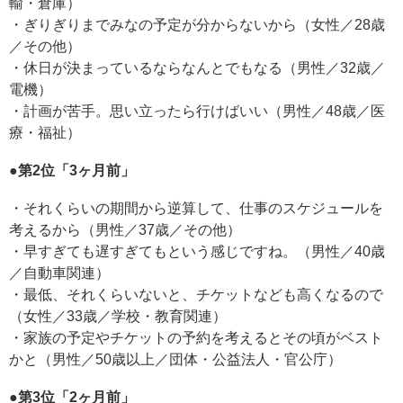
輸・倉庫）
・ぎりぎりまでみなの予定が分からないから（女性／28歳
／その他）
・休日が決まっているならなんとでもなる（男性／32歳／
電機）
・計画が苦手。思い立ったら行けばいい（男性／48歳／医
療・福祉）
●
第
2
位「
3
ヶ月前
」
・それくらいの期間から逆算して、仕事のスケジュールを
考えるから（男性／37歳／その他）
・早すぎても遅すぎてもという感じですね。（男性／40歳
／自動車関連）
・最低、それくらいないと、チケットなども高くなるので
（女性／33歳／学校・教育関連）
・家族の予定やチケットの予約を考えるとその頃がベスト
かと（男性／50歳以上／団体・公益法人・官公庁）
●
第
3
位「
2
ヶ月前
」