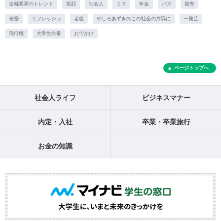
金融業界のトレンド
笑顔
社会人
ミス
年金
バス
後悔
秘密
リフレッシュ
老後
やしろあずきのこの社会の片隅に
一発芸
飛行機
大学生白書
おでかけ
ページトップへ
社会人ライフ
ビジネスマナー
内定・入社
卒業・卒業旅行
お金の知識