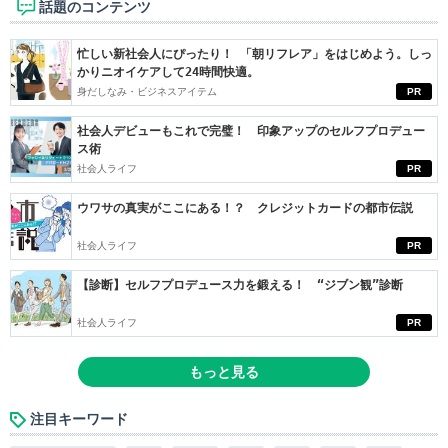
話題のコンテンツ
忙しい新社会人にぴったり！ 「朝リフレア」をはじめよう。しっ
かりニオイケアして24時間快適。
身だしなみ・ビジネスアイテム
PR
社会人デビューもこれで完璧！ 印象アップのセルフプロデュー
ス術
社会人ライフ
PR
ウワサの真実がここにある！？ クレジットカードの都市伝説
社会人ライフ
PR
【診断】セルフプロデュース力を鍛える！ “ジブン観”診断
社会人ライフ
PR
もっと見る
注目キーワード