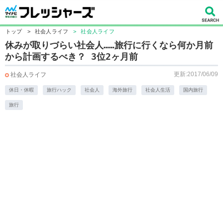
トップ
>
社会人ライフ
>
社会人ライフ
休みが取りづらい社会人……​旅行に行くなら何か月前
から計画するべき？ 3位2ヶ月前
更新:2017/06/09
社会人ライフ
休日・休暇
旅行ハック
社会人
海外旅行
社会人生活
国内旅行
旅行