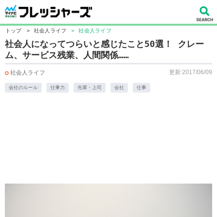
トップ
>
社会人ライフ
>
社会人ライフ
社会人になってつらいと感じたこと50選！ クレー
ム、サービス残業、人間関係……
更新:2017/06/09
社会人ライフ
会社のルール
仕事力
先輩・上司
会社
仕事