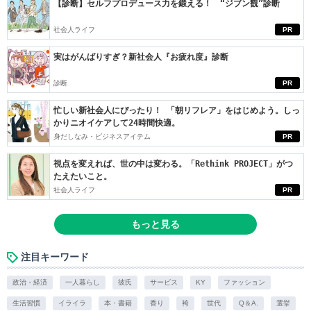
【診断】セルフプロデュース力を鍛える！ “ジブン観”診断
社会人ライフ
PR
実はがんばりすぎ？新社会人『お疲れ度』診断
診断
PR
忙しい新社会人にぴったり！ 「朝リフレア」をはじめよう。しっ
かりニオイケアして24時間快適。
身だしなみ・ビジネスアイテム
PR
視点を変えれば、世の中は変わる。「Rethink PROJECT」がつ
たえたいこと。
社会人ライフ
PR
もっと見る
注目キーワード
政治・経済
一人暮らし
彼氏
サービス
KY
ファッション
生活習慣
イライラ
本・書籍
香り
袴
世代
Q＆A.
選挙