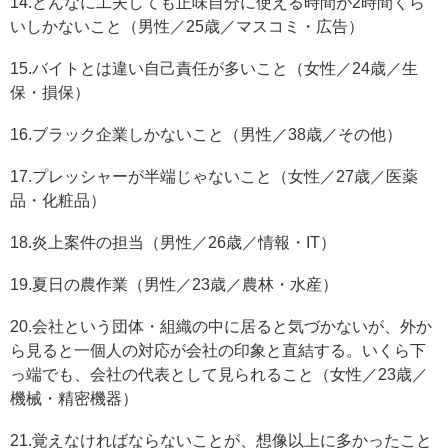
14.どんなに工夫しても正味自分に使える時間が2時間くら
いしかないこと（男性／25歳／マスコミ・広告）
15.バイトとは違い自己責任が多いこと（女性／24歳／生
保・損保）
16.ブラック企業しかないこと（男性／38歳／その他）
17.プレッシャーが半端じゃないこと（女性／27歳／医薬
品・化粧品）
18.炎上案件の担当（男性／26歳／情報・IT）
19.夏日の農作業（男性／23歳／農林・水産）
20.会社という団体・組織の中に居ると気づかないが、外か
ら見ると一個人の対応が会社の印象と直結する。いくら下
っ端でも、会社の代表として見られること（女性／23歳／
機械・精密機器）
21.覚えなければならないことが、想像以上に多かったこと