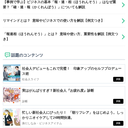
【事例で学ぶ】ビジネスの基本「報・連・相（ほうれんそう）」はなぜ重
要？「確・連・報（かくれんぼう）」についても解説
リマインドとは？ 意味やビジネスでの使い方を解説【例文つき】
「報連相（ほうれんそう）」とは？ 意味や使い方、重要性を解説【例文つ
き】
話題のコンテンツ
社会人デビューもこれで完璧！ 印象アップのセルフプロデュー
ス術
社会人ライフ
PR
実はがんばりすぎ？新社会人『お疲れ度』診断
診断
PR
忙しい新社会人にぴったり！ 「朝リフレア」をはじめよう。しっ
かりニオイケアして24時間快適。
身だしなみ・ビジネスアイテム
PR