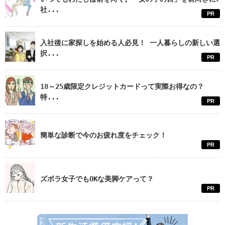
社...
PR
入社後に家探しを始める人必見！ 一人暮らしの新しい選
択...
PR
18～25歳限定クレジットカードって実際お得なの？
特...
PR
簡単な診断で今のお疲れ度をチェック！
PR
ズボラ女子でもOKな美脚ケアって？
PR