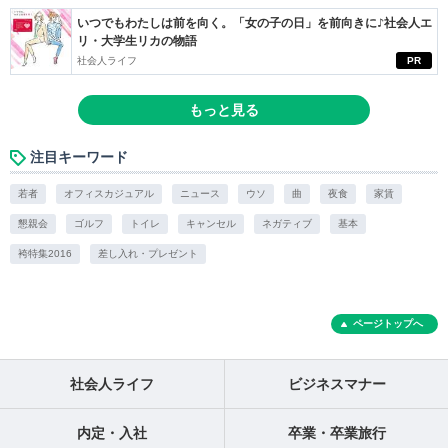
いつでもわたしは前を向く。「女の子の日」を前向きに♪社会人エ
リ・大学生リカの物語
社会人ライフ
PR
もっと見る
注目キーワード
若者
オフィスカジュアル
ニュース
ウソ
曲
夜食
家賃
懇親会
ゴルフ
トイレ
キャンセル
ネガティブ
基本
袴特集2016
差し入れ・プレゼント
ページトップへ
社会人ライフ
ビジネスマナー
内定・入社
卒業・卒業旅行