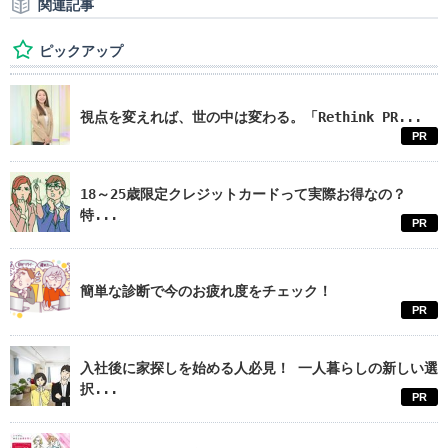
関連記事
ピックアップ
視点を変えれば、世の中は変わる。「Rethink PR...
PR
18～25歳限定クレジットカードって実際お得なの？
特...
PR
簡単な診断で今のお疲れ度をチェック！
PR
入社後に家探しを始める人必見！ 一人暮らしの新しい選
択...
PR