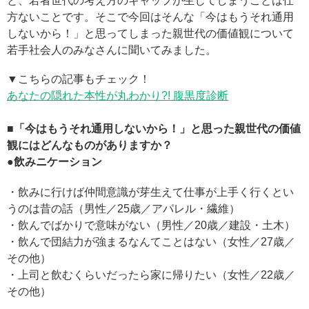
と、若者世代の考え方のギャップが生じてしまうことは仕
方ないことです。そこで今回はそんな「今はもうそれ通用
しないから！」と思ってしまった親世代の価値観について
若手社会人のみなさんに聞いてみました。
▼こちらの記事もチェック！
あなたの隠れた本性が丸わかり?! 腹黒度診断
■「今はもうそれ通用しないから！」と思った親世代の価値
観にはどんなものがありますか？
●飲み
ニケーション
・飲みに行けば仲間意識が芽生えて仕事が上手く行くとい
うのは昔の話（男性／25歳／アパレル・繊維）
・飲んでばかりで意味がない（男性／20歳／建設・土木）
・飲んで団結力が強まるなんてことはない（女性／27歳／
その他）
・上司と飲むくらいだったら家に帰りたい（女性／22歳／
その他）