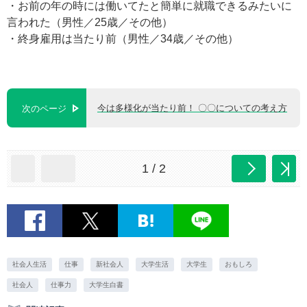
・お前の年の時には働いてたと簡単に就職できるみたいに
言われた（男性／25歳／その他）
・終身雇用は当たり前（男性／34歳／その他）
今は多様化が当たり前！ 〇〇についての考え方
次のページ
1 / 2
社会人生活
仕事
新社会人
大学生活
大学生
おもしろ
社会人
仕事力
大学生白書