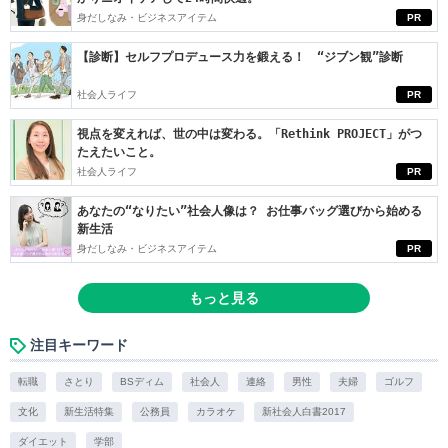
身だしなみ・ビジネスアイテム
PR
【診断】セルフプロデュース力を鍛える！ “ジブン観”診断
社会人ライフ
PR
視点を変えれば、世の中は変わる。「Rethink PROJECT」がつ
たえたいこと。
社会人ライフ
PR
あなたの“なりたい”社会人像は？ お仕事バッグ選びから始める
新生活
身だしなみ・ビジネスアイテム
PR
もっと見る
注目キーワード
転職
さとり
BSディム
社会人
連絡
男性
夫婦
ゴルフ
文化
新生活特集
公務員
カラオケ
新社会人白書2017
ダイエット
学部