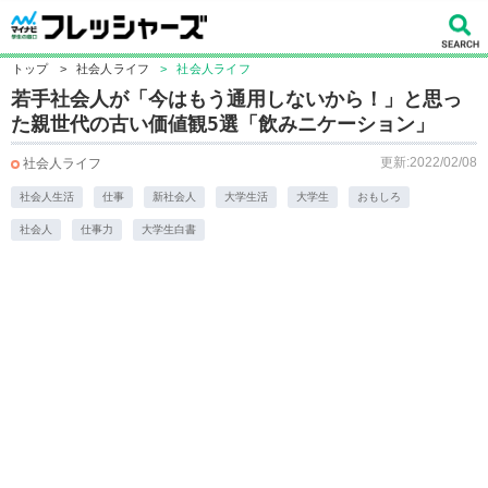
トップ
>
社会人ライフ
>
社会人ライフ
若手社会人が「今はもう通用しないから！」と思っ
た親世代の古い価値観5選「飲みニケーション」
更新:2022/02/08
社会人ライフ
社会人生活
仕事
新社会人
大学生活
大学生
おもしろ
社会人
仕事力
大学生白書