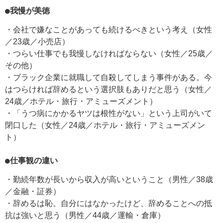
●我慢が美徳
・会社で嫌なことがあっても続けるべきという考え（女性
／23歳／小売店）
・つらい仕事でも我慢しなければならない（女性／25歳／
その他）
・ブラック企業に就職して自殺してしまう事件がある。今
はつらければ辞めるという選択肢もありだと思う（女性／
24歳／ホテル・旅行・アミューズメント）
・「うつ病にかかるヤツは根性がない」という上司がいて
閉口した（女性／24歳／ホテル・旅行・アミューズメン
ト）
●仕事観の違い
・勤続年数が長いから収入が高いということ（男性／38歳
／金融・証券）
・辞めるは恥。自分にはなかったけど、辞めることへの抵
抗は強いと思う（男性／44歳／運輸・倉庫）