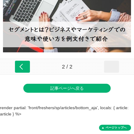
2 / 2
記事ページへ戻る
render partial: 'front/freshers/sp/articles/bottom_aja', locals: { article:
article } %>
ページトップへ