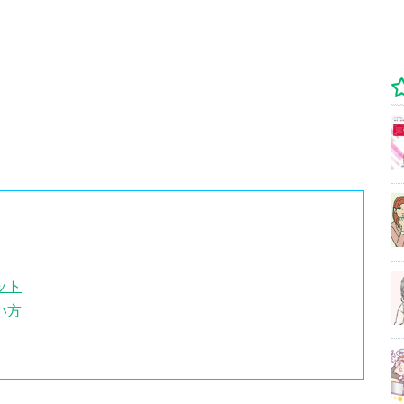
ット
い方