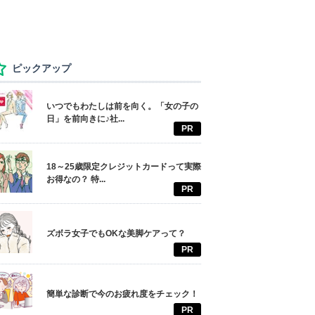
ピックアップ
いつでもわたしは前を向く。「女の子の
日」を前向きに♪社...
PR
18～25歳限定クレジットカードって実際
お得なの？ 特...
PR
ズボラ女子でもOKな美脚ケアって？
PR
簡単な診断で今のお疲れ度をチェック！
PR