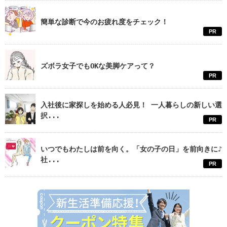
簡単な診断で今のお疲れ度をチェック！
PR
ズボラ女子でもOKな美脚ケアって？
PR
入社後に家探しを始める人必見！ 一人暮らしの新しい選
択...
PR
いつでもわたしは前を向く。「女の子の日」を前向きに♪
社...
PR