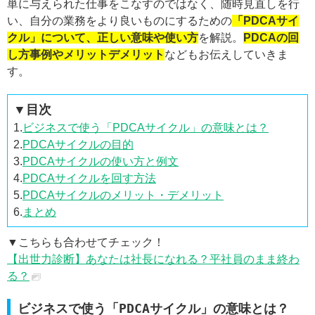
単に与えられた仕事をこなすのではなく、随時見直しを行
い、自分の業務をより良いものにするための
「PDCAサイ
クル」について、正しい意味や使い方
を解説。
PDCAの回
し方事例やメリットデメリット
などもお伝えしていきま
す。
▼目次
1.
ビジネスで使う「PDCAサイクル」の意味とは？
2.
PDCAサイクルの目的
3.
PDCAサイクルの使い方と例文
4.
PDCAサイクルを回す方法
5.
PDCAサイクルのメリット・デメリット
6.
まとめ
▼こちらも合わせてチェック！
【出世力診断】あなたは社長になれる？平社員のまま終わ
る？
ビジネスで使う「PDCAサイクル」の意味とは？