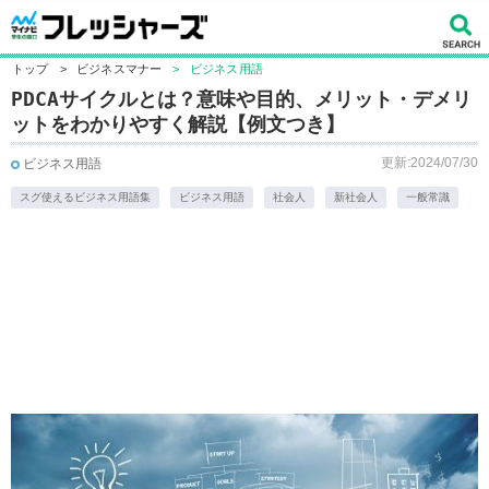
トップ
>
ビジネスマナー
>
ビジネス用語
PDCAサイクルとは？意味や目的、メリット・デメリ
ットをわかりやすく解説【例文つき】
更新:2024/07/30
ビジネス用語
スグ使えるビジネス用語集
ビジネス用語
社会人
新社会人
一般常識