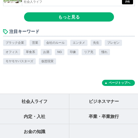
社会人ライフ
PR
もっと見る
注目キーワード
ブラック企業
営業
会社のルール
エンタメ
先生
プレゼン
オフィス
草食系
お酒
NG
印象
リア充
憧れ
モヤモヤバスターズ
仮想現実
ページトップへ
社会人ライフ
ビジネスマナー
内定・入社
卒業・卒業旅行
お金の知識