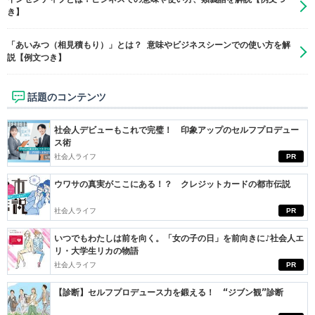
き】
「あいみつ（相見積もり）」とは？ 意味やビジネスシーンでの使い方を解
説【例文つき】
話題のコンテンツ
社会人デビューもこれで完璧！ 印象アップのセルフプロデュー
ス術
社会人ライフ
PR
ウワサの真実がここにある！？ クレジットカードの都市伝説
社会人ライフ
PR
いつでもわたしは前を向く。「女の子の日」を前向きに♪社会人エ
リ・大学生リカの物語
社会人ライフ
PR
【診断】セルフプロデュース力を鍛える！ “ジブン観”診断