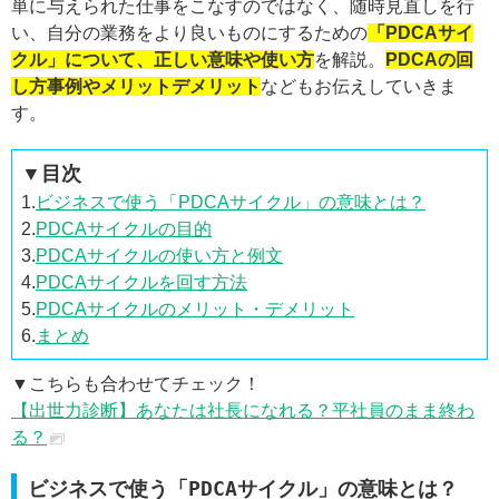
単に与えられた仕事をこなすのではなく、随時見直しを行
い、自分の業務をより良いものにするための
「PDCAサイ
クル」について、正しい意味や使い方
を解説。
PDCAの回
し方事例やメリットデメリット
などもお伝えしていきま
す。
▼目次
1.
ビジネスで使う「PDCAサイクル」の意味とは？
2.
PDCAサイクルの目的
3.
PDCAサイクルの使い方と例文
4.
PDCAサイクルを回す方法
5.
PDCAサイクルのメリット・デメリット
6.
まとめ
▼こちらも合わせてチェック！
【出世力診断】あなたは社長になれる？平社員のまま終わ
る？
ビジネスで使う「PDCAサイクル」の意味とは？