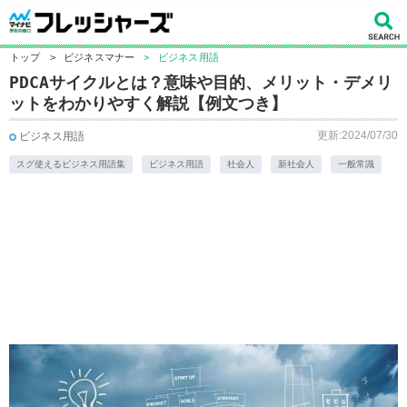
トップ
>
ビジネスマナー
>
ビジネス用語
PDCAサイクルとは？意味や目的、メリット・デメリ
ットをわかりやすく解説【例文つき】
更新:2024/07/30
ビジネス用語
スグ使えるビジネス用語集
ビジネス用語
社会人
新社会人
一般常識