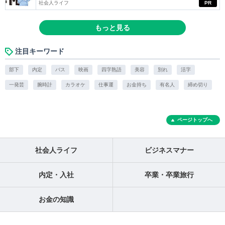
社会人ライフ
PR
もっと見る
注目キーワード
部下
内定
バス
映画
四字熟語
美容
別れ
活字
一発芸
腕時計
カラオケ
仕事運
お金持ち
有名人
締め切り
ページトップへ
社会人ライフ
ビジネスマナー
内定・入社
卒業・卒業旅行
お金の知識