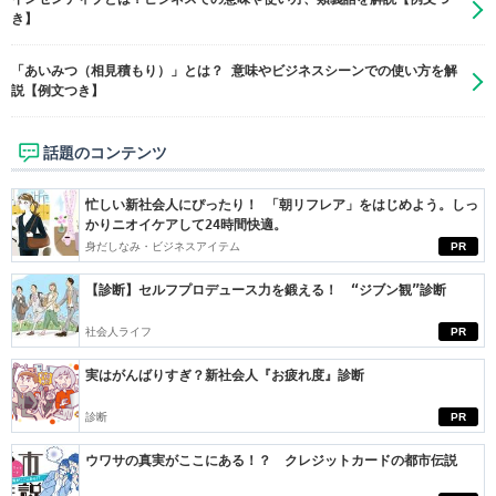
き】
「あいみつ（相見積もり）」とは？ 意味やビジネスシーンでの使い方を解
説【例文つき】
話題のコンテンツ
忙しい新社会人にぴったり！ 「朝リフレア」をはじめよう。しっ
かりニオイケアして24時間快適。
身だしなみ・ビジネスアイテム
PR
【診断】セルフプロデュース力を鍛える！ “ジブン観”診断
社会人ライフ
PR
実はがんばりすぎ？新社会人『お疲れ度』診断
診断
PR
ウワサの真実がここにある！？ クレジットカードの都市伝説