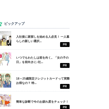
ピックアップ
入社後に家探しを始める人必見！ 一人暮
らしの新しい選択...
PR
いつでもわたしは前を向く。「女の子の
日」を前向きに♪社...
PR
18～25歳限定クレジットカードって実際
お得なの？ 特...
PR
簡単な診断で今のお疲れ度をチェック！
PR