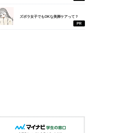
ズボラ女子でもOKな美脚ケアって？
PR