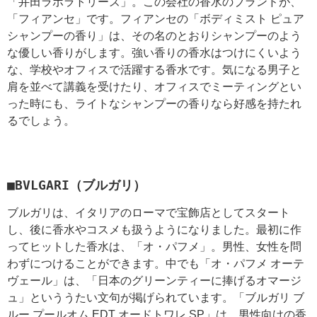
「井田ラボラトリーズ」。この会社の香水のブランドが、
「フィアンセ」です。フィアンセの「ボディミスト ピュア
シャンプーの香り」は、その名のとおりシャンプーのよう
な優しい香りがします。強い香りの香水はつけにくいよう
な、学校やオフィスで活躍する香水です。気になる男子と
肩を並べて講義を受けたり、オフィスでミーティングとい
った時にも、ライトなシャンプーの香りなら好感を持たれ
るでしょう。
■BVLGARI（ブルガリ）
ブルガリは、イタリアのローマで宝飾店としてスタート
し、後に香水やコスメも扱うようになりました。最初に作
ってヒットした香水は、「オ・パフメ」。男性、女性を問
わずにつけることができます。中でも「オ・パフメ オーテ
ヴェール」は、「日本のグリーンティーに捧げるオマージ
ュ」といううたい文句が掲げられています。「ブルガリ ブ
ルー プールオム EDT オードトワレ SP」は、男性向けの香