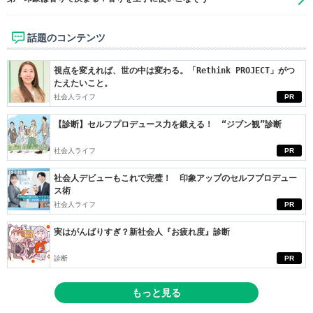
話題のコンテンツ
視点を変えれば、世の中は変わる。「Rethink PROJECT」がつ
たえたいこと。
社会人ライフ
PR
【診断】セルフプロデュース力を鍛える！ “ジブン観”診断
社会人ライフ
PR
社会人デビューもこれで完璧！ 印象アップのセルフプロデュー
ス術
社会人ライフ
PR
実はがんばりすぎ？新社会人『お疲れ度』診断
診断
PR
もっと見る