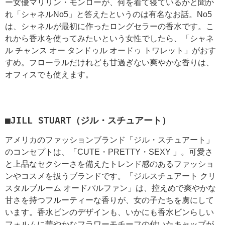
ー女優マリリン・モンローが、何を着て寝ているかと聞か
れ「シャネルNo5」と答えたというのは有名なお話。No5
は、シャネルが最初に作ったロングセラーの香水です。こ
れから香水を使ってみたいという女性でしたら、「シャネ
ル チャンス オー タンドゥル オードゥ トワレット」がおす
すめ。フローラルだけれども甘過ぎない爽やかな香りは、
オフィスでも使えます。
■JILL STUART（ジル・スチュアート）
アメリカのファッションブランド「ジル・スチュアート」
のコンセプトは、「CUTE・PRETTY・SEXY 」。可愛さ
と上品なセクシーさを備えたトレンド感のあるファッショ
ンやコスメを扱うブランドです。「ジルスチュアート クリ
スタルブルーム オードパルファン」は、控えめで爽やかな
甘さを持つフルーティーな香りが、女の子たちを虜にして
います。香水ビンのデザインも、いかにも香水ビンらしい
フォルムに華やかなフラワーモチーフの付いたキャップが