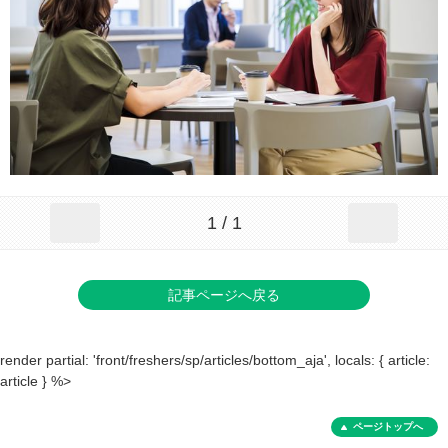
1 / 1
記事ページへ戻る
render partial: 'front/freshers/sp/articles/bottom_aja', locals: { article:
article } %>
ページトップへ