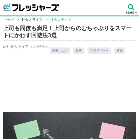
トップ
>
社会人ライフ
>
社会人ライフ
上司も同僚も満足！上司からのむちゃぶりをスマー
トにかわす回避法3選
2016/04/28
社会人ライフ
先輩・上司
仕事
プライベート
言葉