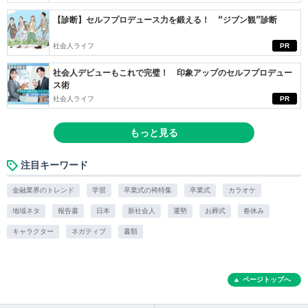
【診断】セルフプロデュース力を鍛える！ “ジブン観”診断
社会人ライフ
PR
社会人デビューもこれで完璧！ 印象アップのセルフプロデュー
ス術
社会人ライフ
PR
もっと見る
注目キーワード
金融業界のトレンド
学習
卒業式の袴特集
卒業式
カラオケ
地域ネタ
報告書
日本
新社会人
運勢
お葬式
春休み
キャラクター
ネガティブ
書類
ページトップへ