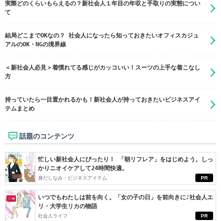
実際どのくらいもらえるの？新社会人１年目の年収と手取りの実態につい
て
結局どこまでOKなの？ 社会人になったら知っておきたいオフィスカジュ
アルのOK・NGの境界線
＜新社会人必見＞着慣れてる感じがカッコいい！スーツの上手な着こなし
方
持っていたら一目置かれるかも！新社会人が持っておきたいビジネスアイ
テムまとめ
話題のコンテンツ
忙しい新社会人にぴったり！ 「朝リフレア」をはじめよう。しっ
かりニオイケアして24時間快適。
身だしなみ・ビジネスアイテム
PR
いつでもわたしは前を向く。「女の子の日」を前向きに♪社会人エ
リ・大学生リカの物語
社会人ライフ
PR