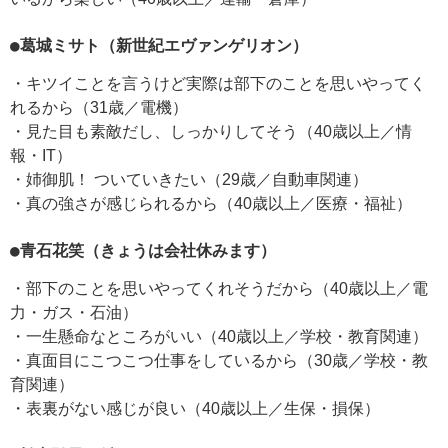
●葛城ミサト（新世紀エヴァンゲリオン）
・キツイことを言うけど実際は部下のことを思いやってく
れるから（31歳／電機）
・見た目も素敵だし、しっかりしてそう（40歳以上／情
報・IT）
・姉御肌！ ついていきたい（29歳／自動車関連）
・真の強さが感じられるから（40歳以上／医療・福祉）
●青石花笑（きょうは会社休みます）
・部下のことを思いやってくれそうだから（40歳以上／電
力・ガス・石油）
・一生懸命なところがいい（40歳以上／学校・教育関連）
・真面目にこつこつ仕事をしているから（30歳／学校・教
育関連）
・表裏がない感じが良い（40歳以上／生保・損保）