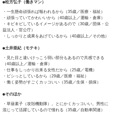
●松方弘子（働きマン）
・一生懸命頑張れば報われるから（35歳／医療・福祉）
・頑張っていてかわいいから（40歳以上／運輸・倉庫）
・キビキビしているイメージがあるので（30歳／団体・公
益法人・官公庁）
・しっかりと成果をあげているから（40歳以上／その他）
●土井亜紀（モテキ）
・見た目と違いけっこう弱い部分もあるので共感できる
（40歳以上／運輸・倉庫）
・仕事をしっかり出来る女性だから（25歳／電機）
・ビシっとしているから（29歳／医療・福祉）
・働く姿勢がすごくカッコいい（35歳／生保・損保）
●そのほか
・草薙素子（攻殻機動隊）。とにかくカッコいい。男性に
混じって活躍しているので憧れる（35歳／自動車関連）