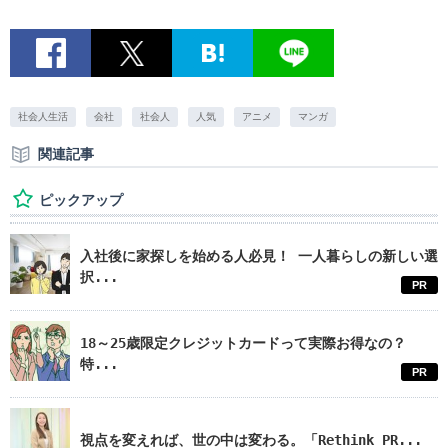
社会人生活
会社
社会人
人気
アニメ
マンガ
関連記事
ピックアップ
入社後に家探しを始める人必見！ 一人暮らしの新しい選
択...
PR
18～25歳限定クレジットカードって実際お得なの？
特...
PR
視点を変えれば、世の中は変わる。「Rethink PR...