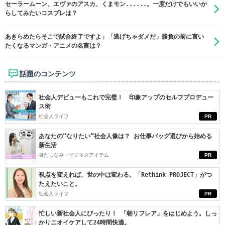
セーラームーン、エヴァのアスカ、くまモン......。一度だけでもいいか
らしてみたいコスプレは？
あきらめたらそこで試合終了ですよ」「逃げちゃダメだ」勝負の前に言い
たくなるマンガ・アニメの名言は？
話題のコンテンツ
社会人デビューもこれで完璧！ 印象アップのセルフプロデュー
ス術
社会人ライフ
PR
あなたの“なりたい”社会人像は？ お仕事バッグ選びから始める
新生活
身だしなみ・ビジネスアイテム
PR
視点を変えれば、世の中は変わる。「Rethink PROJECT」がつ
たえたいこと。
社会人ライフ
PR
忙しい新社会人にぴったり！ 「朝リフレア」をはじめよう。しっ
かりニオイケアして24時間快適。