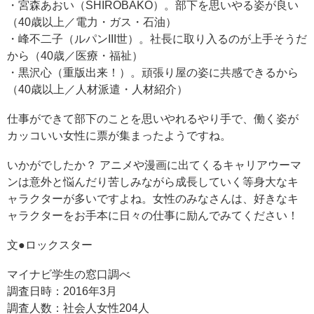
・宮森あおい（SHIROBAKO）。部下を思いやる姿が良い
（40歳以上／電力・ガス・石油）
・峰不二子（ルパンIII世）。社長に取り入るのが上手そうだ
から（40歳／医療・福祉）
・黒沢心（重版出来！）。頑張り屋の姿に共感できるから
（40歳以上／人材派遣・人材紹介）
仕事ができて部下のことを思いやれるやり手で、働く姿が
カッコいい女性に票が集まったようですね。
いかがでしたか？ アニメや漫画に出てくるキャリアウーマ
ンは意外と悩んだり苦しみながら成長していく等身大なキ
ャラクターが多いですよね。女性のみなさんは、好きなキ
ャラクターをお手本に日々の仕事に励んでみてください！
文●ロックスター
マイナビ学生の窓口調べ
調査日時：2016年3月
調査人数：社会人女性204人