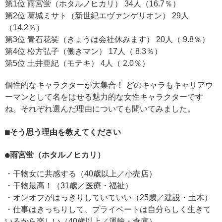
第1位 雨宮蛍（ホタルノヒカリ） 34人（16.7％）
第2位 葛城ミサト（新世紀エヴァンゲリオン） 29人
（14.2％）
第3位 青石花笑（きょうは会社休みます） 20人（ 9.8％）
第4位 松方弘子（働きマン） 17人（ 8.3％）
第5位 土井亜紀（モテキ） 4人（ 2.0％）
個性的なキャラクターが大集合！ どのキャラもキャリアウ
ーマンとして名をはせる魅力的な女性キャラクターです
ね。それぞれ選んだ理由についても聞いてみました。
■そう思う理由を教えてください
●雨宮蛍（ホタルノヒカリ）
・干物女に共感する（40歳以上／小売店）
・干物最高！（31歳／医療・福祉）
・オンオフがはっきりしていていい（25歳／建設・土木）
・仕事はきっちりして、プライベートは自分らしく生きて
いるから楽しい（40歳以上／運輸・倉庫）