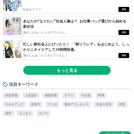
社会人ライフ
PR
あなたの“なりたい”社会人像は？ お仕事バッグ選びから始める
新生活
身だしなみ・ビジネスアイテム
PR
忙しい新社会人にぴったり！ 「朝リフレア」をはじめよう。しっ
かりニオイケアして24時間快適。
身だしなみ・ビジネスアイテム
PR
もっと見る
注目キーワード
内定辞退
人生設計
仮想現実
デート
やる気
料理
スキルアップ
水道代
マンガ
週末アドレセンス
社会人生活
出世
新卒
エンタメ
カメラ