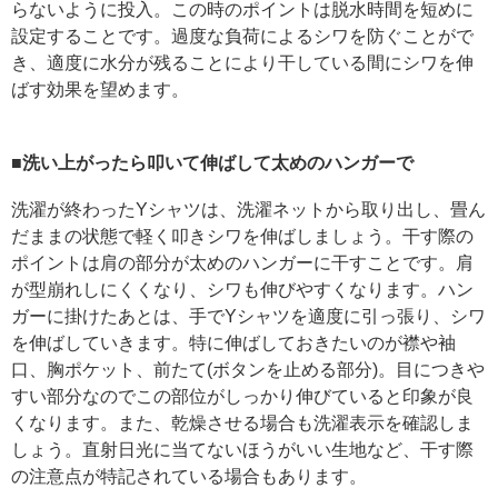
らないように投入。この時のポイントは脱水時間を短めに
設定することです。過度な負荷によるシワを防ぐことがで
き、適度に水分が残ることにより干している間にシワを伸
ばす効果を望めます。
■洗い上がったら叩いて伸ばして太めのハンガーで
洗濯が終わったYシャツは、洗濯ネットから取り出し、畳ん
だままの状態で軽く叩きシワを伸ばしましょう。干す際の
ポイントは肩の部分が太めのハンガーに干すことです。肩
が型崩れしにくくなり、シワも伸びやすくなります。ハン
ガーに掛けたあとは、手でYシャツを適度に引っ張り、シワ
を伸ばしていきます。特に伸ばしておきたいのが襟や袖
口、胸ポケット、前たて(ボタンを止める部分)。目につきや
すい部分なのでこの部位がしっかり伸びていると印象が良
くなります。また、乾燥させる場合も洗濯表示を確認しま
しょう。直射日光に当てないほうがいい生地など、干す際
の注意点が特記されている場合もあります。