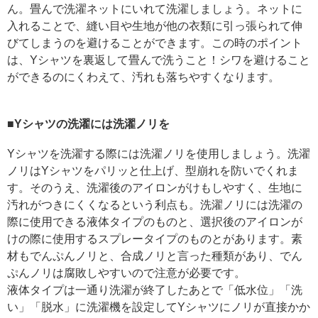
ん。畳んで洗濯ネットにいれて洗濯しましょう。ネットに
入れることで、縫い目や生地が他の衣類に引っ張られて伸
びてしまうのを避けることができます。この時のポイント
は、Yシャツを裏返して畳んで洗うこと！シワを避けること
ができるのにくわえて、汚れも落ちやすくなります。
■Yシャツの洗濯には洗濯ノリを
Yシャツを洗濯する際には洗濯ノリを使用しましょう。洗濯
ノリはYシャツをパリッと仕上げ、型崩れを防いでくれま
す。そのうえ、洗濯後のアイロンがけもしやすく、生地に
汚れがつきにくくなるという利点も。洗濯ノリには洗濯の
際に使用できる液体タイプのものと、選択後のアイロンが
けの際に使用するスプレータイプのものとがあります。素
材もでんぷんノリと、合成ノリと言った種類があり、でん
ぷんノリは腐敗しやすいので注意が必要です。
液体タイプは一通り洗濯が終了したあとで「低水位」「洗
い」「脱水」に洗濯機を設定してYシャツにノリが直接かか