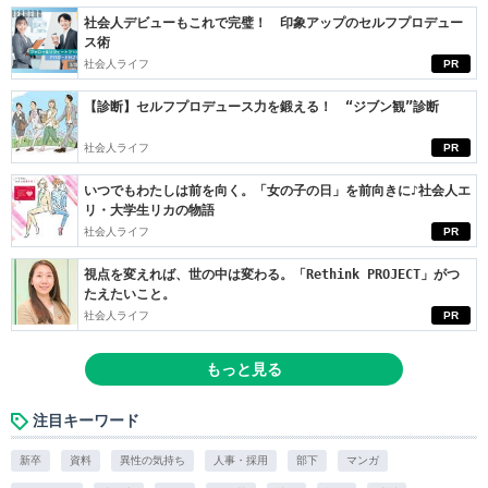
社会人デビューもこれで完璧！ 印象アップのセルフプロデュー
ス術
社会人ライフ
PR
【診断】セルフプロデュース力を鍛える！ “ジブン観”診断
社会人ライフ
PR
いつでもわたしは前を向く。「女の子の日」を前向きに♪社会人エ
リ・大学生リカの物語
社会人ライフ
PR
視点を変えれば、世の中は変わる。「Rethink PROJECT」がつ
たえたいこと。
社会人ライフ
PR
もっと見る
注目キーワード
新卒
資料
異性の気持ち
人事・採用
部下
マンガ