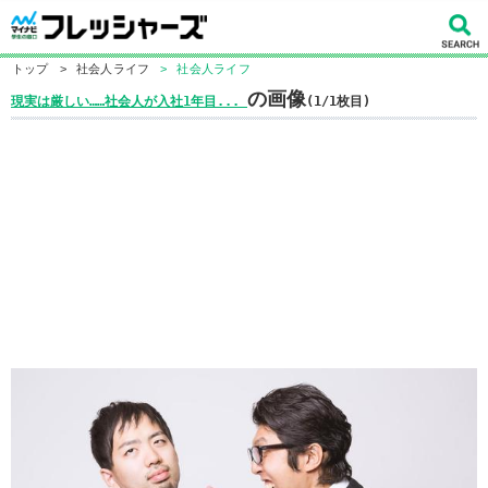
トップ
>
社会人ライフ
>
社会人ライフ
の画像
現実は厳しい……社会人が入社1年目...
(1/1枚目)