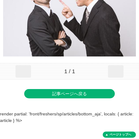
1 / 1
記事ページへ戻る
render partial: 'front/freshers/sp/articles/bottom_aja', locals: { article:
article } %>
ページトップへ