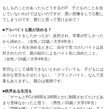
もしものことがあったらどうするの!? 子どものことを信
じていないわけではないのですが、悪い想像をして心配し
てしまうのです。愛だと思って受け止めて！
■アルバイトも親が決める？
・「バイトをしたかったが、反対され、学業が忙しかった
から諦めた」（女性／22歳／大学4年生）
・「バイト先を決めるときに、自分で見つけたバイトは反
対されたので、親の紹介によるバイト先に決めたこと」
（女性／24歳／大学4年生）
苦労なくして成長できないとわかっていても、子どもには
余分な苦労をさせたくない。「ブラックバイト」なんて言
葉もありますし、親心は複雑です。
■秩序ある生活を
・「ゲームとPCの時間を1時間とかに制限されてたけどあ
まり意味なかったと思う」（男性／20歳／大学2年生）
・「門限が厳しくて二次会には行ったことがないが、アニ