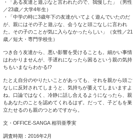
・「ある友達と遊ぶなと言われたので、我慢した」（男性
／23歳／大学4年生）
・「中学の時に3歳年下の友達がいてよく遊んでいたのだ
が、親にはその子と遊ぶな、会うなと頭ごなしに言われ
た。その子のことが気に入らなかったらしい」（女性／21
歳／短大・専門学校生）
つき合う友達から、悪い影響を受けることも。細かい事情
はわかりませんが、手遅れになったら困るという親の気持
ちもいまならわかる!?
たとえ自分のやりたいことがあっても、それを親から頭ご
なしに反対されてしまうと、気持ちが萎えてしまいますよ
ね。口論ではなく、冷静に話し合えるようになったら、親
もあなたのことを認めてくれるはず。だって、子どもを巣
立たせるのも親のつとめですから。
文・OFFICE-SANGA 相羽亜季実
調査時期：2016年2月