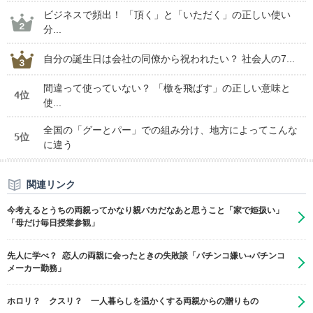
ビジネスで頻出！ 「頂く」と「いただく」の正しい使い
分...
自分の誕生日は会社の同僚から祝われたい？ 社会人の7...
間違って使っていない？ 「檄を飛ばす」の正しい意味と
4位
使...
全国の「グーとパー」での組み分け、地方によってこんな
5位
に違う
関連リンク
今考えるとうちの両親ってかなり親バカだなあと思うこと「家で姫扱い」
「母だけ毎日授業参観」
先人に学べ？ 恋人の両親に会ったときの失敗談「パチンコ嫌い→パチンコ
メーカー勤務」
ホロリ？ クスリ？ 一人暮らしを温かくする両親からの贈りもの