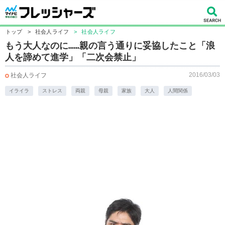
トップ
>
社会人ライフ
>
社会人ライフ
もう大人なのに……親の言う通りに妥協したこと「浪
人を諦めて進学」「二次会禁止」
2016/03/03
社会人ライフ
イライラ
ストレス
両親
母親
家族
大人
人間関係