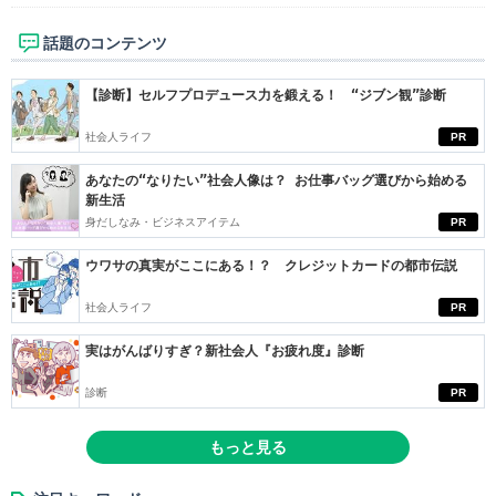
話題のコンテンツ
【診断】セルフプロデュース力を鍛える！ “ジブン観”診断
社会人ライフ
PR
あなたの“なりたい”社会人像は？ お仕事バッグ選びから始める
新生活
身だしなみ・ビジネスアイテム
PR
ウワサの真実がここにある！？ クレジットカードの都市伝説
社会人ライフ
PR
実はがんばりすぎ？新社会人『お疲れ度』診断
診断
PR
もっと見る