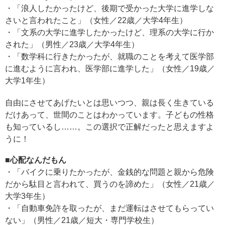
・「浪人したかったけど、後期で受かった大学に進学しな
さいと言われたこと」（女性／22歳／大学4年生）
・「文系の大学に進学したかったけど、理系の大学に行か
された」（男性／23歳／大学4年生）
・「数学科に行きたかったが、就職のことを考えて医学部
に進むように言われ、医学部に進学した」（女性／19歳／
大学1年生）
自由にさせてあげたいとは思いつつ、親は長く生きている
だけあって、世間のことはわかっています。子どもの性格
も知っているし……。この選択で正解だったと思えますよ
うに！
■心配なんだもん
・「バイクに乗りたかったが、金銭的な問題と親から危険
だから駄目と言われて、買うのを諦めた」（女性／21歳／
大学3年生）
・「自動車免許を取ったが、まだ運転はさせてもらってい
ない」（男性／21歳／短大・専門学校生）