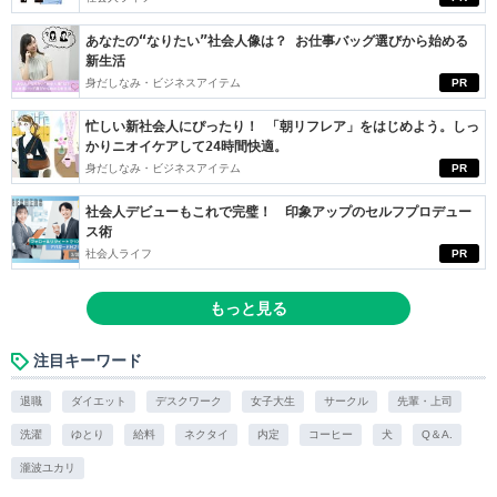
あなたの“なりたい”社会人像は？ お仕事バッグ選びから始める
新生活
身だしなみ・ビジネスアイテム
PR
忙しい新社会人にぴったり！ 「朝リフレア」をはじめよう。しっ
かりニオイケアして24時間快適。
身だしなみ・ビジネスアイテム
PR
社会人デビューもこれで完璧！ 印象アップのセルフプロデュー
ス術
社会人ライフ
PR
もっと見る
注目キーワード
退職
ダイエット
デスクワーク
女子大生
サークル
先輩・上司
洗濯
ゆとり
給料
ネクタイ
内定
コーヒー
犬
Q＆A.
瀧波ユカリ