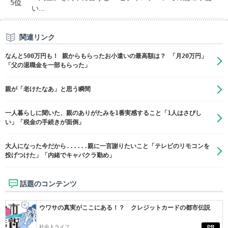
5位
い...
関連リンク
なんと500万円も！ 親からもらったお小遣いの最高額は？ 「月20万円」
「父の退職金を一部もらった」
親が「老けたなあ」と思う瞬間
一人暮らしに聞いた、親のありがたみを1番実感すること「1人はさびし
い」「税金の手続きが面倒」
大人になった今だから......親に一言謝りたいこと「テレビのリモコンを
投げつけた」「内緒でキャバクラ勤め」
話題のコンテンツ
ウワサの真実がここにある！？ クレジットカードの都市伝説
社会人ライフ
PR