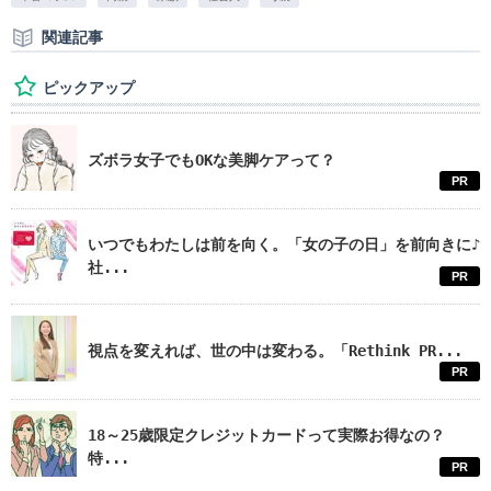
関連記事
ピックアップ
ズボラ女子でもOKな美脚ケアって？
PR
いつでもわたしは前を向く。「女の子の日」を前向きに♪
社...
PR
視点を変えれば、世の中は変わる。「Rethink PR...
PR
18～25歳限定クレジットカードって実際お得なの？
特...
PR