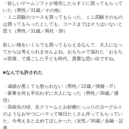
・欲しいゲームソフトが発売したらすぐに買ってもらって
いた（男性／31歳／その他）
・ミニ四駆のコースを買ってもらった。ミニ四駆そのもの
は買ってもらったとしても、コースまではそうはいないと
思う（男性／31歳／商社・卸）
欲しい物をいくらでも買ってもらえるなんて、大人になっ
てからは考えられませんよね。おもちゃで溢れた「おもち
ゃ部屋」で過ごした子ども時代、貴重な思い出ですね。
■なんでも許された
・成績が悪くても怒られない（男性／22歳／情報・IT）
・家事を何も手伝わずに大人になった（男性／38歳／通
信）
・高校生の頃、生クリームとお砂糖たっぷりのヨーグルト
のようなおやつにハマって毎日たくさん作ってもらってい
た。今考えると止めてほしかった（女性／30歳／金融・証
券