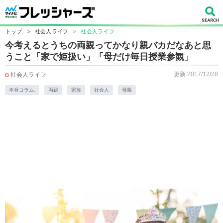
トップ
>
社会人ライフ
>
社会人ライフ
今考えるとうちの両親ってかなり親バカだなあと思
うこと「家で姫扱い」「母だけ毎日授業参観」
更新:2017/12/28
社会人ライフ
本音コラム.
両親
家族
社会人
母親