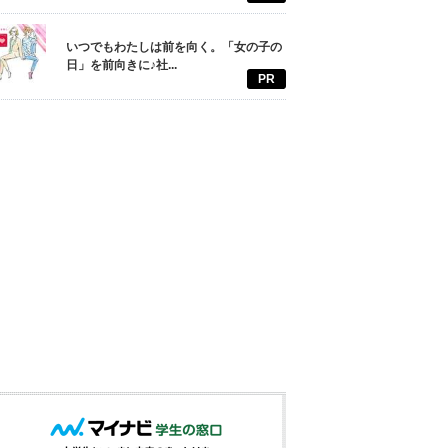
いつでもわたしは前を向く。「女の子の
日」を前向きに♪社...
PR