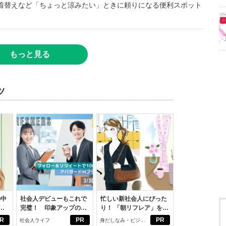
着替えなど「ちょっと涼みたい」ときに頼りになる便利スポット
もっと見る
ツ
の中
社会人デビューもこれで
忙しい新社会人にぴった
完璧！ 印象アップのセ
り！ 「朝リフレア」をは
えた
ルフプロデュース術
じめよう。しっかりニオ
R
PR
PR
社会人ライフ
身だしなみ・ビジネ