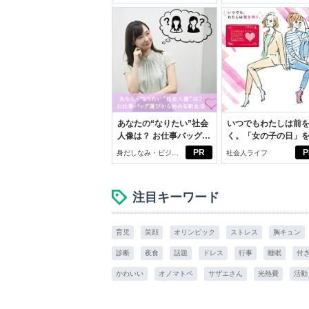
いこと。
あなたの“なりたい”社会
いつでもわたしは前
人像は？ お仕事バッグ選
く。「女の子の日」
びから始める新生活
向きに♪社会人エリ・
PR
P
身だしなみ・ビジネ
社会人ライフ
学生リカの物語
スアイテム
注目キーワード
育児
笑顔
オリンピック
ストレス
胸キュン
診断
夜食
話題
ドレス
行事
睡眠
付
かわいい
オノマトペ
サザエさん
光熱費
活動