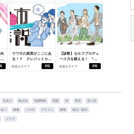
イケアして24時間快適。
スアイテム
を向
ウワサの真実がここにあ
【診断】セルフプロデュ
を前
る！？ クレジットカー
ース力を鍛える！ “ジ
大
ドの都市伝説
ブン観”診断
R
PR
PR
社会人ライフ
社会人ライフ
社会人
飲み会
冠婚葬祭
両親
袴
美容
言い訳
き合い
健康
メガネ
イケメン
後悔
政治・経済
メイク