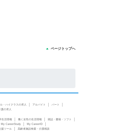
ページトップへ
ル・ハイクラスの求人
アルバイト
パート
介護の求人
学生活情報
働く女性の生活情報
雑誌・書籍・ソフト
My CareerStudy
My CareerID
支援ツール
高齢者施設検索・介護相談