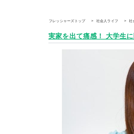
フレッシャーズトップ
>
社会人ライフ
>
社
実家を出て痛感！ 大学生に聞