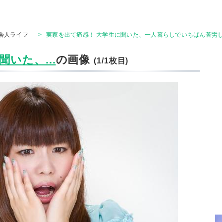
会人ライフ
>
実家を出て痛感！ 大学生に聞いた、一人暮らしでいちばん苦労
いた、...
の画像
(1/1枚目)