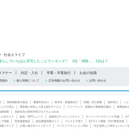
>
社会人ライフ
暮らしでいちばん苦労したことランキング！ 2位「掃除」、1位は？
スマナー
内定・入社
卒業・卒業旅行
お金の知識
用規約
個人情報について
広告掲載のお問い合わせ
お問い合わせ
活
留学経験者の就活
看護学生向け
医学生・研修医向け
転職・求人情報
海外求人
ミド
シニアの求人
障害者に特化した求人紹介サービス
フリーランス・副業向け業務委託案件
医療福祉
進路情報
高校生向け探究学習プログラム Locus
まとめサイト
総合・専門ニュース
高校生のチャレンジサイト
ティーンマーケティング支援
大
ング情報
世界遺産検定
総合農業情報サイト
マイナビ子育て
ECサイト構築・D2C事業支援
情報メディア
お買い物サポートメディア
マンスリーマンション予約
AIを活用したSEOコンテンツ