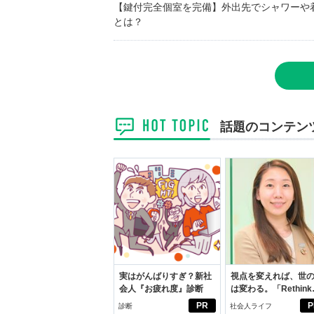
【鍵付完全個室を完備】外出先でシャワーや
とは？
話題のコンテン
実はがんばりすぎ？新社
視点を変えれば、世
会人『お疲れ度』診断
は変わる。「Rethink
PROJECT」がつた
PR
P
診断
社会人ライフ