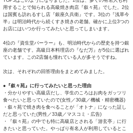
TOP5はこのようになりました。1位は、多くの有名人も利
用することで知られる高級焼き肉店『叙々苑』でした。2位
は国賓も訪れるすし店『銀座久兵衛』です。3位の『浅草今
半』は明治時代から続くすき焼きの老舗。確かに上位3つの
お店にはいつか行ってみたいと思ってしまいます。
4位の『資生堂パーラー』も、明治時代からの歴史を持つ銀
座の老舗です。高級日本料理店の『なだ万』が5位に選ばれ
ています。この2店舗も憧れている人が多そうですね。
次は、それぞれの回答理由をまとめてみました。
●『叙々苑』に行ってみたいと思った理由
・分かりやすい高級店だし、学生のころはお肉をガッツリ
食べたいと思っていたので(女性／30歳／機械・精密機器)
・叙々苑で焼き肉を食べることが「オトナ」になった証し
だと思っていた(男性／33歳／マスコミ・広告)
・『叙々苑』の中でも特に高級店とされる「游玄亭」に行
きたいと思っていた。やっぱり有名人が利用しているとこ