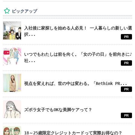
ピックアップ
入社後に家探しを始める人必見！ 一人暮らしの新しい選
択...
PR
いつでもわたしは前を向く。「女の子の日」を前向きに♪
社...
PR
視点を変えれば、世の中は変わる。「Rethink PR...
PR
ズボラ女子でもOKな美脚ケアって？
PR
18～25歳限定クレジットカードって実際お得なの？