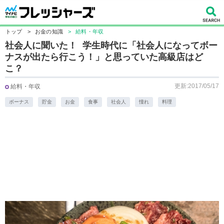
トップ
>
お金の知識
>
給料・年収
社会人に聞いた！ 学生時代に「社会人になってボー
ナスが出たら行こう！」と思っていた高級店はど
こ？
更新:2017/05/17
給料・年収
ボーナス
貯金
お金
食事
社会人
憧れ
料理