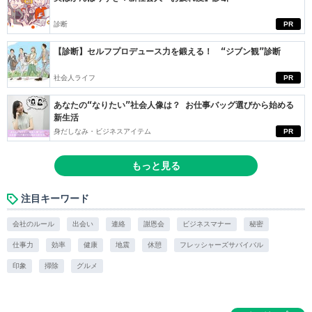
診断
PR
【診断】セルフプロデュース力を鍛える！ “ジブン観”診断
社会人ライフ
PR
あなたの“なりたい”社会人像は？ お仕事バッグ選びから始める
新生活
身だしなみ・ビジネスアイテム
PR
もっと見る
注目キーワード
会社のルール
出会い
連絡
謝恩会
ビジネスマナー
秘密
仕事力
効率
健康
地震
休憩
フレッシャーズサバイバル
印象
掃除
グルメ