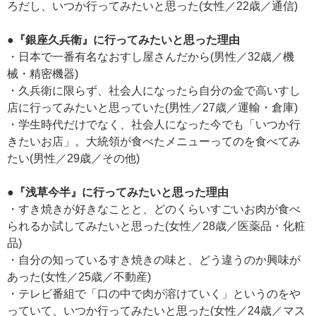
ろだし、いつか行ってみたいと思った(女性／22歳／通信)
●『銀座久兵衛』に行ってみたいと思った理由
・日本で一番有名なおすし屋さんだから(男性／32歳／機
械・精密機器)
・久兵衛に限らず、社会人になったら自分の金で高いすし
店に行ってみたいと思っていた(男性／27歳／運輸・倉庫)
・学生時代だけでなく、社会人になった今でも「いつか行
きたいお店」。大統領が食べたメニューってのを食べてみ
たい(男性／29歳／その他)
●『浅草今半』に行ってみたいと思った理由
・すき焼きが好きなことと、どのくらいすごいお肉が食べ
られるか試してみたいと思った(女性／28歳／医薬品・化粧
品)
・自分の知っているすき焼きの味と、どう違うのか興味が
あった(女性／25歳／不動産)
・テレビ番組で「口の中で肉が溶けていく」というのをや
っていて、いつか行ってみたいと思った(女性／24歳／マス