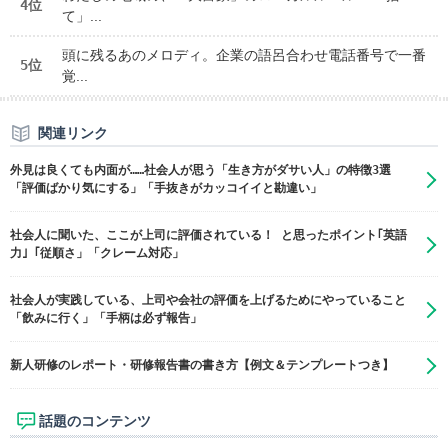
4位
て」...
頭に残るあのメロディ。企業の語呂合わせ電話番号で一番
5位
覚...
関連リンク
外見は良くても内面が……社会人が思う「生き方がダサい人」の特徴3選
「評価ばかり気にする」「手抜きがカッコイイと勘違い」
社会人に聞いた、ここが上司に評価されている！ と思ったポイント｢英語
力｣「従順さ」「クレーム対応」
社会人が実践している、上司や会社の評価を上げるためにやっていること
「飲みに行く」「手柄は必ず報告」
新人研修のレポート・研修報告書の書き方【例文＆テンプレートつき】
話題のコンテンツ