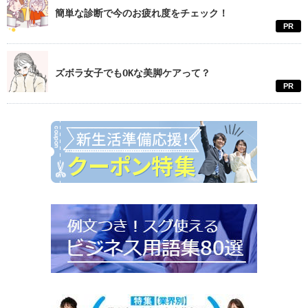
簡単な診断で今のお疲れ度をチェック！
PR
ズボラ女子でもOKな美脚ケアって？
PR