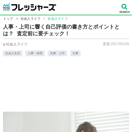
トップ
>
社会人ライフ
>
社会人ライフ
人事・上司に響く自己評価の書き方とポイントと
は？ 査定前に要チェック！
更新:2017/01/10
社会人ライフ
社会人生活
人事・採用
先輩・上司
仕事