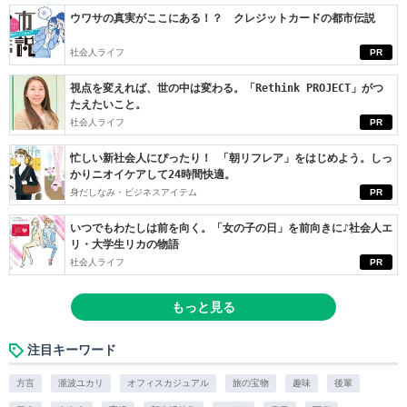
ウワサの真実がここにある！？ クレジットカードの都市伝説
社会人ライフ
PR
視点を変えれば、世の中は変わる。「Rethink PROJECT」がつ
たえたいこと。
社会人ライフ
PR
忙しい新社会人にぴったり！ 「朝リフレア」をはじめよう。しっ
かりニオイケアして24時間快適。
身だしなみ・ビジネスアイテム
PR
いつでもわたしは前を向く。「女の子の日」を前向きに♪社会人エ
リ・大学生リカの物語
社会人ライフ
PR
もっと見る
注目キーワード
方言
瀧波ユカリ
オフィスカジュアル
旅の宝物
趣味
後輩