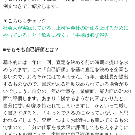
例文つきでご紹介します。
▼こちらもチェック
社会人が実践している、上司や会社の評価を上げるために
やっていること「飲みに行く」「手柄は必ず報告」
■そもそも自己評価とは？
基本的には一年に一回、査定を決める前の時期に提出を求
められます。この「自己評価」を基に査定を決める企業も
多いので、おろそかにはできません。毎年、全社員が提出
するものなので、書式がある程度決められている場合が多
いでしょう。自分の一年の仕事を、業績面、能力面の2つの
面で評価します。あまり自慢するような内容ばかりだと、
自分に甘い印象を持たれてしまいますし、かといって厳し
く書きすぎると、「もっとできるのにやっていない」と思
われるでしょう。査定、つまりお給料にも響いてくるもの
ですので、自分の仕事を最大限に評価してもらえるように
ポイントを押さえて、客観的に自己評価を書きましょう。