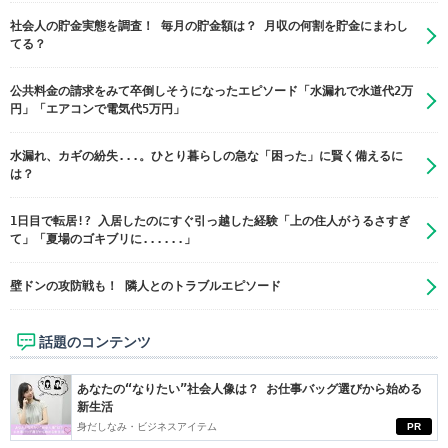
社会人の貯金実態を調査！ 毎月の貯金額は？ 月収の何割を貯金にまわし
てる？
公共料金の請求をみて卒倒しそうになったエピソード「水漏れで水道代2万
円」「エアコンで電気代5万円」
水漏れ、カギの紛失...。ひとり暮らしの急な「困った」に賢く備えるに
は？
1日目で転居!? 入居したのにすぐ引っ越した経験「上の住人がうるさすぎ
て」「夏場のゴキブリに......」
壁ドンの攻防戦も！ 隣人とのトラブルエピソード
話題のコンテンツ
あなたの“なりたい”社会人像は？ お仕事バッグ選びから始める
新生活
身だしなみ・ビジネスアイテム
PR