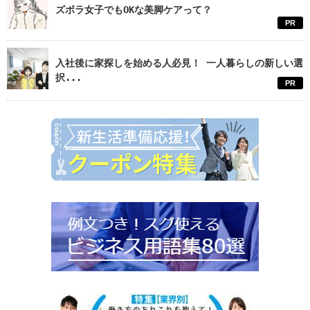
ズボラ女子でもOKな美脚ケアって？
PR
入社後に家探しを始める人必見！ 一人暮らしの新しい選
択...
PR