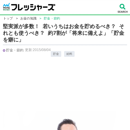
トップ
>
お金の知識
>
貯金・節約
堅実派が多数！ 若いうちはお金を貯めるべき？ そ
れとも使うべき？ 約7割が「将来に備えよ」「貯金
を癖に」
更新:2015/08/04
貯金・節約
貯金
給料