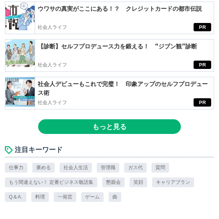
ウワサの真実がここにある！？ クレジットカードの都市伝説
社会人ライフ
PR
【診断】セルフプロデュース力を鍛える！ “ジブン観”診断
社会人ライフ
PR
社会人デビューもこれで完璧！ 印象アップのセルフプロデュー
ス術
社会人ライフ
PR
もっと見る
注目キーワード
仕事力
褒める
社会人生活
管理職
ガス代
質問
もう間違えない！ 定番ビジネス敬語集
懇親会
笑顔
キャリアプラン
Q＆A.
料理
一発芸
ゲーム
曲