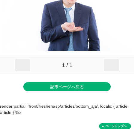
1 / 1
記事ページへ戻る
render partial: 'front/freshers/sp/articles/bottom_aja', locals: { article:
article } %>
ページトップへ