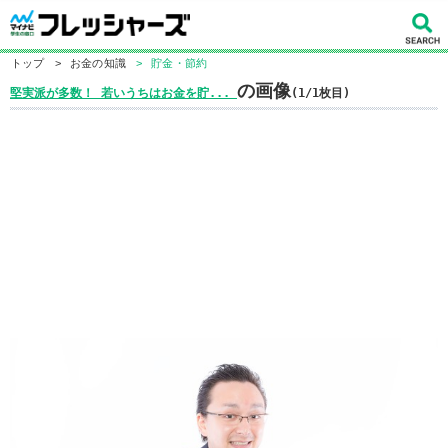
トップ
>
お金の知識
>
貯金・節約
の画像
堅実派が多数！ 若いうちはお金を貯...
(1/1枚目)