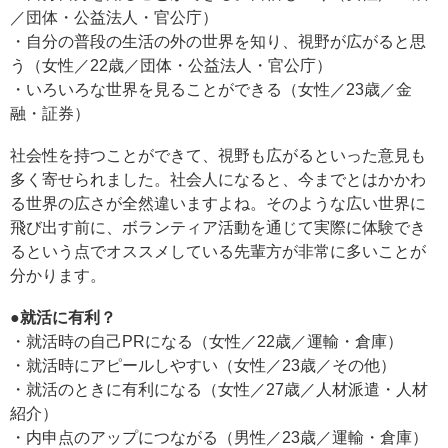
／団体・公益法人・官公庁）
・自分の普段の生活の外の世界を知り、視野が広がると思
う（女性／22歳／団体・公益法人・官公庁）
・いろいろな世界を見ることができる（女性／23歳／金
融・証券）
社会性を持つことができて、視野も広がるといった意見も
多く寄せられました。社会人になると、今までとはかかわ
る世界の広さが全然違いますよね。そのような広い世界に
飛び出す前に、ボランティア活動を通じて実際に体験でき
るという点でオススメしている先輩方が非常に多いことが
分かります。
●就活に有利？
・就活時の自己PRになる（女性／22歳／運輸・倉庫）
・就活時にアピールしやすい（女性／23歳／その他）
・就活のときに有利になる（女性／27歳／人材派遣・人材
紹介）
・内申点のアップにつながる（男性／23歳／運輸・倉庫）