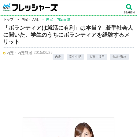
トップ
>
内定・入社
>
内定・内定辞退
「ボランティアは就活に有利」は本当？ 若手社会人
に聞いた、学生のうちにボランティアを経験するメ
リット
2015/06/29
内定・内定辞退
内定
学生生活
人事・採用
免許･資格