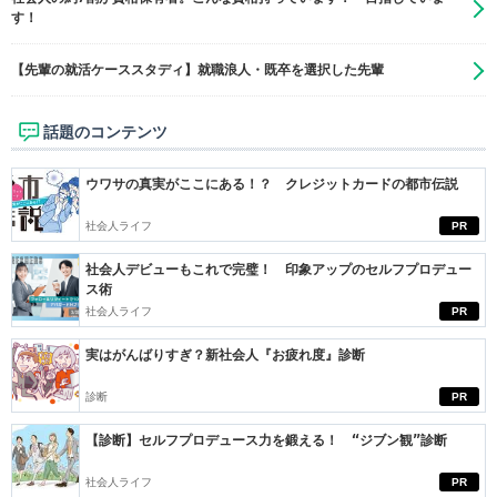
す！
【先輩の就活ケーススタディ】就職浪人・既卒を選択した先輩
話題のコンテンツ
ウワサの真実がここにある！？ クレジットカードの都市伝説
社会人ライフ
PR
社会人デビューもこれで完璧！ 印象アップのセルフプロデュー
ス術
社会人ライフ
PR
実はがんばりすぎ？新社会人『お疲れ度』診断
診断
PR
【診断】セルフプロデュース力を鍛える！ “ジブン観”診断
社会人ライフ
PR