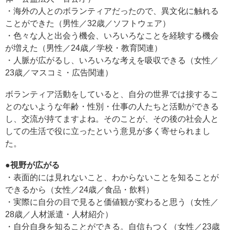
・海外の人とのボランティアだったので、異文化に触れる
ことができた（男性／32歳／ソフトウェア）
・色々な人と出会う機会、いろいろなことを経験する機会
が増えた（男性／24歳／学校・教育関連）
・人脈が広がるし、いろいろな考えを吸収できる（女性／
23歳／マスコミ・広告関連）
ボランティア活動をしていると、自分の世界では接するこ
とのないような年齢・性別・仕事の人たちと活動ができる
し、交流が持てますよね。そのことが、その後の社会人と
しての生活で役に立ったという意見が多く寄せられまし
た。
●視野が広がる
・表面的には見れないこと、わからないことを知ることが
できるから（女性／24歳／食品・飲料）
・実際に自分の目で見ると価値観が変わると思う（女性／
28歳／人材派遣・人材紹介）
・自分自身を知ることができる。自信もつく（女性／23歳