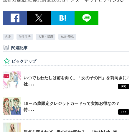
内定
学生生活
人事・採用
免許･資格
関連記事
ピックアップ
いつでもわたしは前を向く。「女の子の日」を前向きに♪
社...
PR
18～25歳限定クレジットカードって実際お得なの？
特...
PR