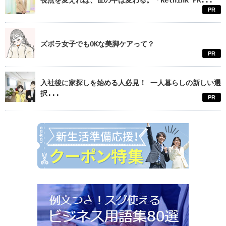
視点を変えれば、世の中は変わる。「Rethink PR...
PR
ズボラ女子でもOKな美脚ケアって？
PR
入社後に家探しを始める人必見！ 一人暮らしの新しい選
択...
PR