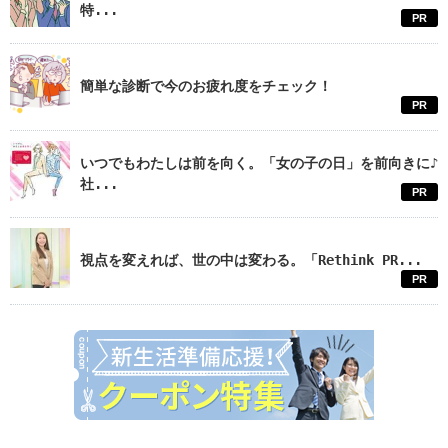
特...
PR
簡単な診断で今のお疲れ度をチェック！
PR
いつでもわたしは前を向く。「女の子の日」を前向きに♪
社...
PR
視点を変えれば、世の中は変わる。「Rethink PR...
PR