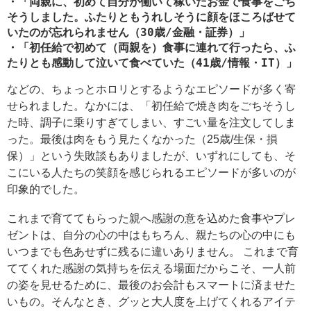
・「両親に、初めて自分が働いて稼いだお金で食事をごち
そうしました。ふたりともうれしそうに顔をほころばせて
いたのが忘れられません（30歳/金融・証券）」
・「初任給で初めて（両親を）食事に連れて行ったら、ふ
たりとも感動して泣いて食べていた（41歳/情報・IT）」
などの、ちょっとホロリとするようなエピソードが多く寄
せられました。なかには、「初任給で焼き肉をごちそうし
た時、調子に乗りすぎてしまい、すごい量を注文してしま
った。最後は肉をもう見たくなかった（25歳/生保・損
保）」という失敗談もありましたが、いずれにしても、そ
こにいる人たちの笑顔を感じられるエピソードが多いのが
印象的でした。
これまで育ててもらった親へ感謝の意を込めた食事やプレ
ゼントは、自分の心の中はもちろん、親たちの心の中にも
いつまでも色あせずに残るに違いありません。 これまで育
ててくれた感謝の気持ちを伝える場面だからこそ、一人前
の姿を見せるために、最後のお会計もスマートに済ませた
いもの。そんなとき、グッと大人度を上げてくれるアイテ