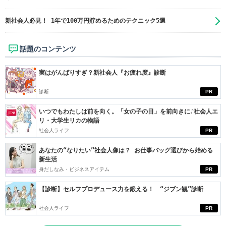
新社会人必見！ 1年で100万円貯めるためのテクニック5選
話題のコンテンツ
実はがんばりすぎ？新社会人『お疲れ度』診断
診断
PR
いつでもわたしは前を向く。「女の子の日」を前向きに♪社会人エ
リ・大学生リカの物語
社会人ライフ
PR
あなたの“なりたい”社会人像は？ お仕事バッグ選びから始める
新生活
身だしなみ・ビジネスアイテム
PR
【診断】セルフプロデュース力を鍛える！ “ジブン観”診断
社会人ライフ
PR