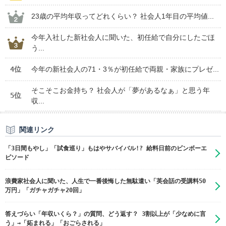
23歳の平均年収ってどれくらい？ 社会人1年目の平均値...
今年入社した新社会人に聞いた、初任給で自分にしたごほ
う...
4位
今年の新社会人の71・3％が初任給で両親・家族にプレゼ...
そこそこお金持ち？ 社会人が「夢があるなぁ」と思う年
5位
収...
関連リンク
「3日間もやし」「試食巡り」もはやサバイバル!? 給料日前のビンボーエ
ピソード
浪費家社会人に聞いた、人生で一番後悔した無駄遣い「英会話の受講料50
万円」「ガチャガチャ20回」
答えづらい「年収いくら？」の質問、どう返す？ 3割以上が「少なめに言
う」→「妬まれる」「おごらされる」