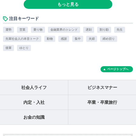
もっと見る
注目キーワード
運勢
営業
乗り物
金融業界のトレンド
遅刻
割り勘
先生
先輩社会人の本音トーク
動物
感謝
集中
夫婦
締め切り
後輩
ゆとり
ページトップへ
社会人ライフ
ビジネスマナー
内定・入社
卒業・卒業旅行
お金の知識