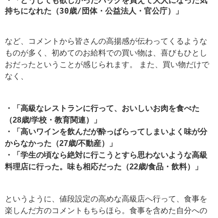
・「どうしても欲しかったバッグを買えて大人になった気
持ちになれた（30歳/団体・公益法人・官公庁）」
など、コメントから皆さんの高揚感が伝わってくるような
ものが多く、初めてのお給料での買い物は、喜びもひとし
おだったということが感じられます。 また、買い物だけで
なく、
・「高級なレストランに行って、おいしいお肉を食べた
（28歳/学校・教育関連）」
・「高いワインを飲んだが酔っぱらってしまいよく味が分
からなかった（27歳/不動産）」
・「学生の頃なら絶対に行こうとすら思わないような高級
料理店に行った。味も相応だった（22歳/食品・飲料）」
というように、値段設定の高めな高級店へ行って、食事を
楽しんだ方のコメントもちらほら。食事を含めた自分への