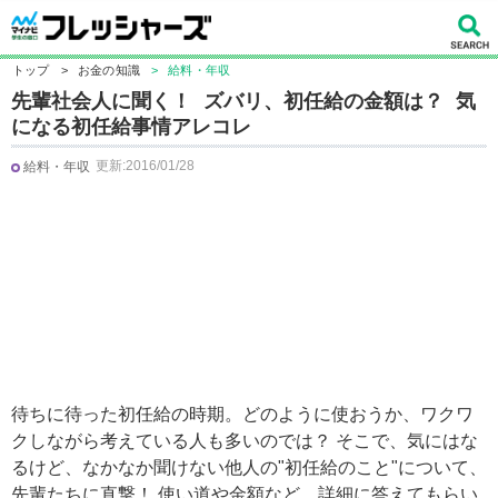
トップ
>
お金の知識
>
給料・年収
先輩社会人に聞く！ ズバリ、初任給の金額は？ 気
になる初任給事情アレコレ
更新:2016/01/28
給料・年収
待ちに待った初任給の時期。どのように使おうか、ワクワ
クしながら考えている人も多いのでは？ そこで、気にはな
るけど、なかなか聞けない他人の"初任給のこと"について、
先輩たちに直撃！ 使い道や金額など、詳細に答えてもらい