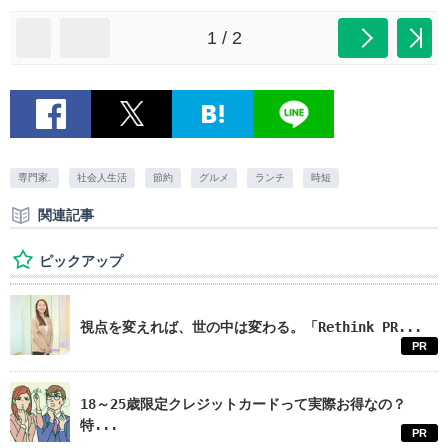
1 / 2
専門家.
社会人生活
節約
グルメ
ランチ
時短
関連記事
ピックアップ
視点を変えれば、世の中は変わる。「Rethink PR...
PR
18～25歳限定クレジットカードって実際お得なの？
特...
PR