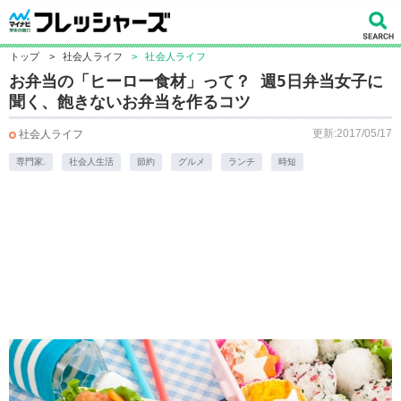
トップ
>
社会人ライフ
>
社会人ライフ
お弁当の「ヒーロー食材」って？ 週5日弁当女子に
聞く、飽きないお弁当を作るコツ
更新:2017/05/17
社会人ライフ
専門家.
社会人生活
節約
グルメ
ランチ
時短