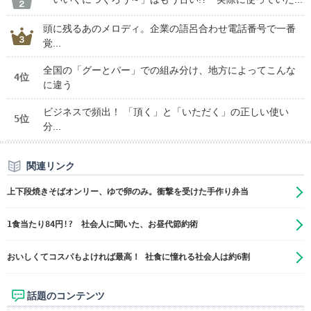
頭に残るあのメロディ。企業の語呂合わせ電話番号で一番
覚...
全国の「グーとパー」での組み分け、地方によってこんな
4位
に違う
ビジネスで頻出！ 「頂く」と「いただく」の正しい使い
5位
分...
関連リンク
上下段焼きそばオンリー、ゆで卵のみ。衝撃を受けた手作り弁当
1食当たり84円!? 社会人に聞いた、お昼代節約術
おいしくてコスパもよければ最高！ 社食に憧れる社会人は約6割
話題のコンテンツ