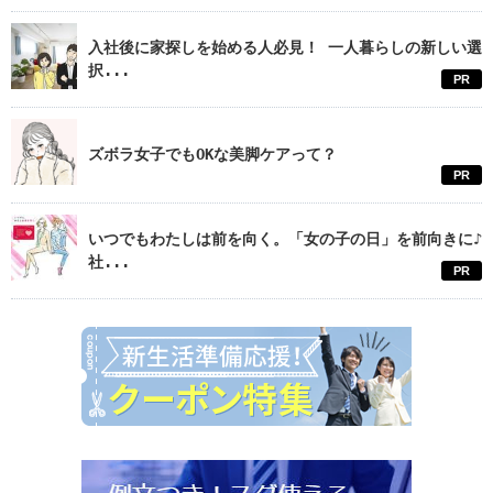
入社後に家探しを始める人必見！ 一人暮らしの新しい選
択...
PR
ズボラ女子でもOKな美脚ケアって？
PR
いつでもわたしは前を向く。「女の子の日」を前向きに♪
社...
PR