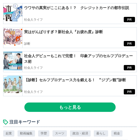
ウワサの真実がここにある！？ クレジットカードの都市伝説
社会人ライフ
PR
実はがんばりすぎ？新社会人『お疲れ度』診断
診断
PR
社会人デビューもこれで完璧！ 印象アップのセルフプロデュー
ス術
社会人ライフ
PR
【診断】セルフプロデュース力を鍛える！ “ジブン観”診断
社会人ライフ
PR
もっと見る
注目キーワード
起業
動画編集
学歴
スーツ
政治・経済
暮らし
税金