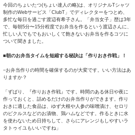
今回のちょいたつ(ちょい達人の略)は、オリジナルTシャツ
制作のWebサービス「ClubT」でディレクターをつとめ、
多忙な毎日を過ごす渡辺有希子さん。「弁当女子」歴は3年
で、毎朝5分〜15分程度でお弁当を作るという渡辺さんに、
忙しい人でもでもおいしくて飽きないお弁当を作るコツに
ついて聞きました。
■朝のお弁当タイムを短縮する秘訣は「作りおき作戦」！
−お弁当作りの時間を確保するのが大変です。いい方法はあ
りますか？
「ずばり、『作りおき作戦』です。時間のある休日や夜に
作っておくと、詰めるだけのお弁当作りができます。作り
おきに適した食品は、ゆず大根や人参の味噌漬け、セロリ
のピクルスなどのお漬物、鶏ハムなどです。作るときに水
を使わないため日持ちして、さらにアレンジもしやすいラ
タトゥイユもいいですね」