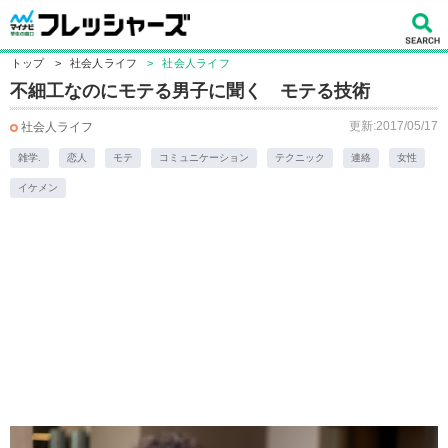
トップ
>
社会人ライフ
>
社会人ライフ
不細工なのにモテる男子に聞く モテる技術
更新:2017/05/17
社会人ライフ
雑学.
恋人
モテ
コミュニケーション
テクニック
連絡
女性
イケメン