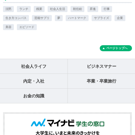
沈黙
ランチ
残業
社会人生活
初任給
昇進
行事
生き方コンパス
芸能サプリ
夢
ハートマーク
サプライズ
企業
美容
エピソード
ページトップへ
社会人ライフ
ビジネスマナー
内定・入社
卒業・卒業旅行
お金の知識