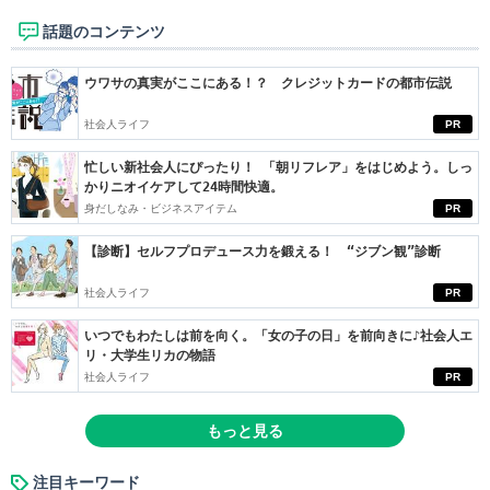
話題のコンテンツ
ウワサの真実がここにある！？ クレジットカードの都市伝説
社会人ライフ
PR
忙しい新社会人にぴったり！ 「朝リフレア」をはじめよう。しっ
かりニオイケアして24時間快適。
身だしなみ・ビジネスアイテム
PR
【診断】セルフプロデュース力を鍛える！ “ジブン観”診断
社会人ライフ
PR
いつでもわたしは前を向く。「女の子の日」を前向きに♪社会人エ
リ・大学生リカの物語
社会人ライフ
PR
もっと見る
注目キーワード