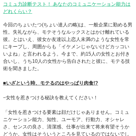
コミュ力診断テスト！ あなたのコミュニケーション能力は
どれくらい？
今回のちょいたつ(ちょい達人の略)は、一般企業に勤める男
性。失礼ながら、モテそうなルックスとはかけ離れている
彼。とはいえ、彼女か友達以上恋人未満のような女性を常
にキープし、周囲からも「イケメンじゃないけどカッコい
いよね」と言われるよう。今まで、約15人の女性とお付き
合いし、うち10人の女性から告白されたと彼に、モテる技
術を聞きました。
■いざという時、モテるのはやっぱり肉食!?
−女性を惹きつける秘訣を教えてください！
「女性を惹きつける要素は顔だけじゃありません。コミュ
ニケーション能力、知性、ユーモア、行動力、オシャレ
さ、センスの良さ、清潔感、仕事が出来て将来有望そうか
どうか。女性はそういうところを見ているのではないでし