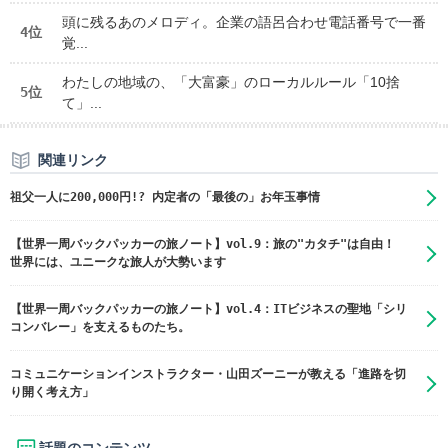
頭に残るあのメロディ。企業の語呂合わせ電話番号で一番
4位
覚...
わたしの地域の、「大富豪」のローカルルール「10捨
5位
て」...
関連リンク
祖父一人に200,000円!? 内定者の「最後の」お年玉事情
【世界一周バックパッカーの旅ノート】vol.9：旅の"カタチ"は自由！
世界には、ユニークな旅人が大勢います
【世界一周バックパッカーの旅ノート】vol.4：ITビジネスの聖地「シリ
コンバレー」を支えるものたち。
コミュニケーションインストラクター・山田ズーニーが教える「進路を切
り開く考え方」