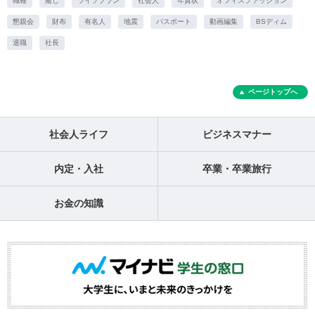
職種
癒し
ライフプラン
社会人
年賀状
オフィスファッション
懇親会
財布
有名人
地震
パスポート
動画編集
BSディム
退職
社長
ページトップへ
社会人ライフ
ビジネスマナー
内定・入社
卒業・卒業旅行
お金の知識