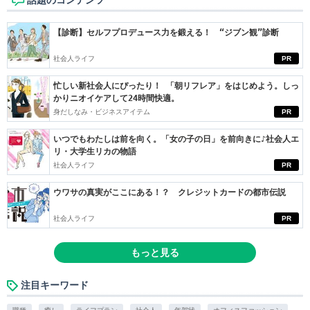
話題のコンテンツ
【診断】セルフプロデュース力を鍛える！ “ジブン観”診断
社会人ライフ
PR
忙しい新社会人にぴったり！ 「朝リフレア」をはじめよう。しっ
かりニオイケアして24時間快適。
身だしなみ・ビジネスアイテム
PR
いつでもわたしは前を向く。「女の子の日」を前向きに♪社会人エ
リ・大学生リカの物語
社会人ライフ
PR
ウワサの真実がここにある！？ クレジットカードの都市伝説
社会人ライフ
PR
もっと見る
注目キーワード