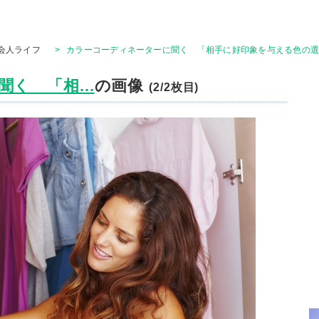
会人ライフ
>
カラーコーディネーターに聞く 「相手に好印象を与える色の選
く 「相...
の画像
(2/2枚目)