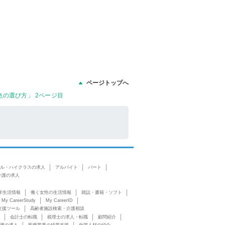
ページトップへ
の選び方」 2ページ目
ル・ハイクラスの求人
アルバイト
パート
介護の求人
学生活情報
働く女性の生活情報
雑誌・書籍・ソフト
My CareerStudy
My CareerID
支援ツール
高齢者施設検索・介護相談
会計士の転職
税理士の求人・転職
顧問紹介