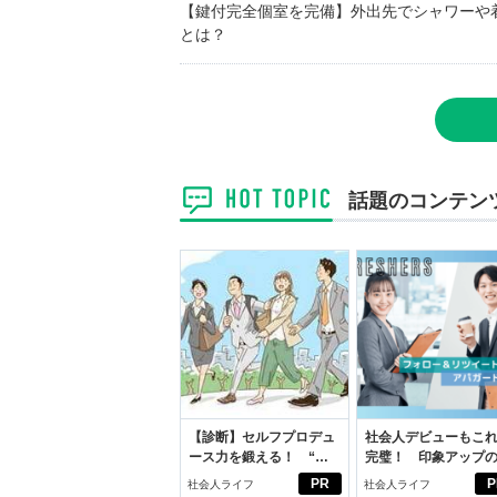
【鍵付完全個室を完備】外出先でシャワーや
とは？
話題のコンテン
【診断】セルフプロデュ
社会人デビューもこ
ース力を鍛える！ “ジ
完璧！ 印象アップ
ブン観”診断
ルフプロデュース術
PR
P
社会人ライフ
社会人ライフ