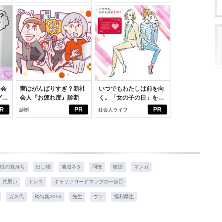
いこと。
イケアして24時間快適。
スアイテム
社会
実はがんばりすぎ？新社
いつでもわたしは前を向
グ選
会人『お疲れ度』診断
く。「女の子の日」を前
向きに♪社会人エリ・大
R
PR
PR
診断
社会人ライフ
学生リカの物語
性の気持ち
出し物
地域ネタ
同僚
敬語
マンガ
片思い
ドレス
キャリアロードマップの一歩目
ガス代
袴特集2016
先生
ウソ
福利厚生