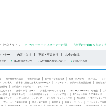
>
社会人ライフ
>
カラーコーディネーターに聞く 「相手に好印象を与える色
スマナー
内定・入社
卒業・卒業旅行
お金の知識
用規約
個人情報について
広告掲載のお問い合わせ
お問い合わせ
活
留学経験者の就活
看護学生向け
医学生・研修医向け
転職・求人情報
海外求人
ミド
シニアの求人
障害者に特化した求人紹介サービス
フリーランス・副業向け業務委託案件
医療福祉
進路情報
高校生向け探究学習プログラム Locus
まとめサイト
総合・専門ニュース
高校生のチャレンジサイト
ティーンマーケティング支援
大
ング情報
世界遺産検定
総合農業情報サイト
マイナビ子育て
ECサイト構築・D2C事業支援
情報メディア
お買い物サポートメディア
マンスリーマンション予約
AIを活用したSEOコンテンツ
Web・ゲーム業界の転職
20代・第二新卒
新卒紹介
転職エージェント
エグゼクティブ転職