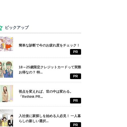
ピックアップ
簡単な診断で今のお疲れ度をチェック！
PR
18～25歳限定クレジットカードって実際
お得なの？ 特...
PR
視点を変えれば、世の中は変わる。
「Rethink PR...
PR
入社後に家探しを始める人必見！ 一人暮
らしの新しい選択...
PR