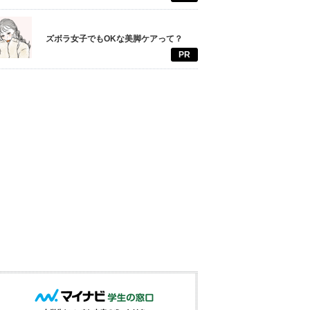
ズボラ女子でもOKな美脚ケアって？
PR