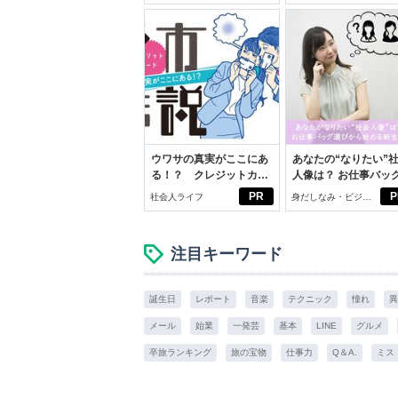
ウワサの真実がここにあ
あなたの“なりたい”
る！？ クレジットカー
人像は？ お仕事バッ
ドの都市伝説
びから始める新生活
PR
P
社会人ライフ
身だしなみ・ビジネ
スアイテム
注目キーワード
誕生日
レポート
音楽
テクニック
憧れ
異
メール
始業
一発芸
基本
LINE
グルメ
卒旅ランキング
旅の宝物
仕事力
Q＆A.
ミス